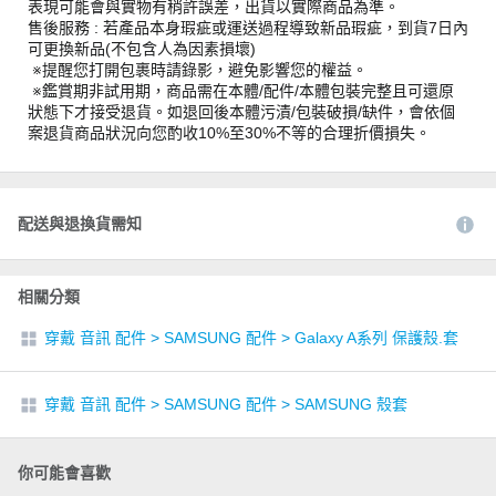
表現可能會與實物有稍許誤差，出貨以實際商品為準。
售後服務 : 若產品本身瑕疵或運送過程導致新品瑕疵，到貨7日內
可更換新品(不包含人為因素損壞)
※提醒您打開包裹時請錄影，避免影響您的權益。
※鑑賞期非試用期，商品需在本體/配件/本體包裝完整且可還原
狀態下才接受退貨。如退回後本體污漬/包裝破損/缺件，會依個
案退貨商品狀況向您酌收10%至30%不等的合理折價損失。
配送與退換貨需知
相關分類
穿戴 音訊 配件
>
SAMSUNG 配件
>
Galaxy A系列 保護殼.套
穿戴 音訊 配件
>
SAMSUNG 配件
>
SAMSUNG 殼套
你可能會喜歡