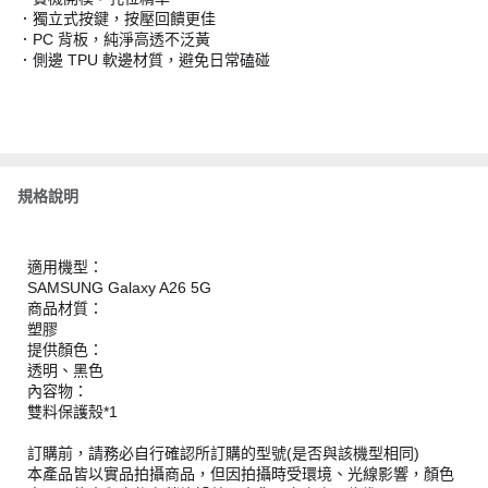
．獨立式按鍵，按壓回饋更佳
．PC 背板，純淨高透不泛黃
．側邊 TPU 軟邊材質，避免日常磕碰
規格說明
適用機型：
SAMSUNG Galaxy A26 5G
商品材質：
塑膠
提供顏色：
透明、黑色
內容物：
雙料保護殼*1
訂購前，請務必自行確認所訂購的型號(是否與該機型相同)
本產品皆以實品拍攝商品，但因拍攝時受環境、光線影響，顏色