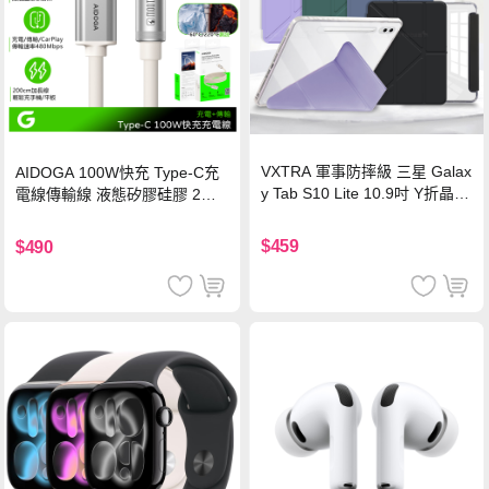
VXTRA 軍事防摔級 三星 Galax
AIDOGA 100W快充 Type-C充
y Tab S10 Lite 10.9吋 Y折晶透
電線傳輸線 液態矽膠硅膠 2M
背蓋立架皮套 含筆槽(經典黑)
支援iPhone17/安卓/手機/平板
$459
$490