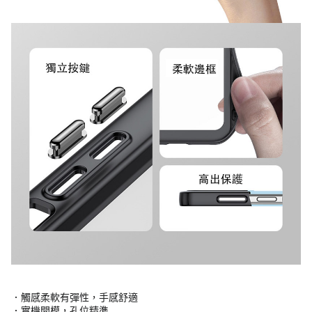
．觸感柔軟有彈性，手感舒適
．實機開模，孔位精準