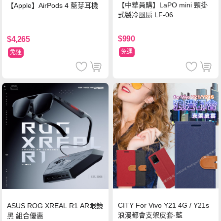
【中華員購】LaPO mini 頸掛
【Apple】AirPods 4 藍芽耳機
式製冷風扇 LF-06
$990
$4,265
免運
免運
CITY For Vivo Y21 4G / Y21s
ASUS ROG XREAL R1 AR眼鏡
浪漫都會支架皮套-藍
黑 組合優惠