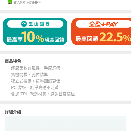
iPASS MONEY
商品特色
．觸感柔軟有彈性，手感舒適
．實機開模，孔位精準
．獨立式按鍵，按壓回饋更佳
．PC 背板，純淨高透不泛黃
．側邊 TPU 軟邊材質，避免日常磕碰
詳細介紹