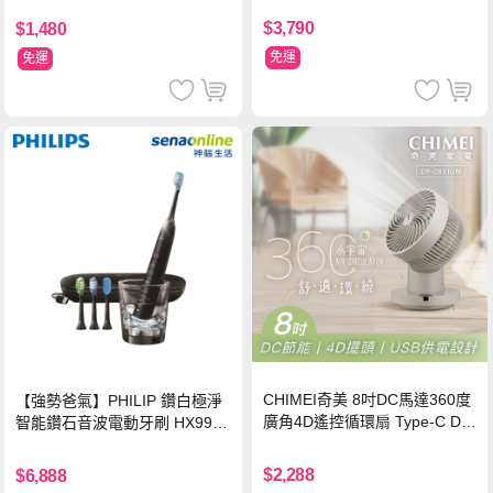
$3,790
$1,480
免運
免運
CHIMEI奇美 8吋DC馬達360度
【強勢爸氣】PHILIP 鑽白極淨
廣角4D遙控循環扇 Type-C DF-
智能鑽石音波電動牙刷 HX9924
08X1UM
【贈亮白刷頭】
$2,288
$6,888