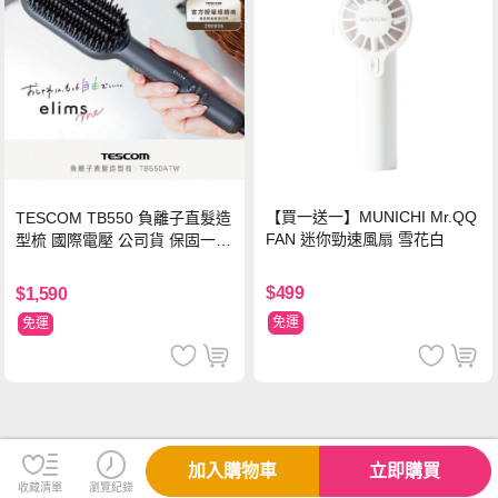
【買一送一】MUNICHI Mr.QQ
TESCOM TB550 負離子直髮造
FAN 迷你勁速風扇 雪花白
型梳 國際電壓 公司貨 保固一年
【贈台灣製 HER‘S護髮帽】
$499
$1,590
免運
免運
加入購物車
立即購買
收藏清單
瀏覽紀錄