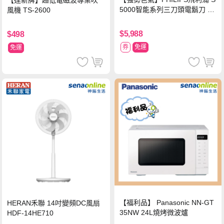
【達新牌】超低電磁波專業吹
5000智能系列三刀頭電鬍刀 S5
風機 TS-2600
889/60
$5,988
$498
券
免運
免運
【福利品】 Panasonic NN-GT
HERAN禾聯 14吋變頻DC風扇
35NW 24L燒烤微波爐
HDF-14HE710