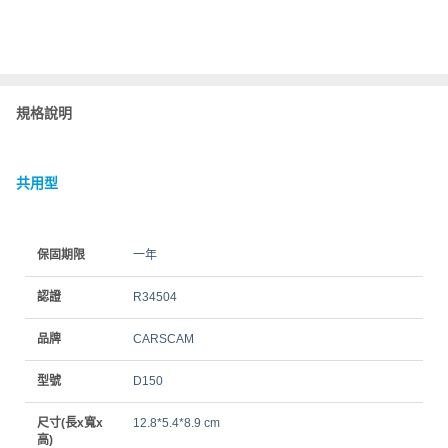
規格說明
共用型
保固期限
一年
認證
R34504
品牌
CARSCAM
型號
D150
尺寸(長x寬x
12.8*5.4*8.9 cm
高)