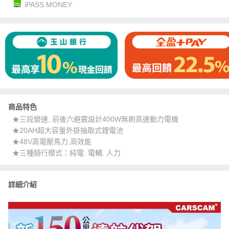
iPASS MONEY
商品特色
★三段變速, 前後六避震設計400W無刷高速動力電機
★20AH超大容量外掛抽取式鋰電池
★48V高電壓馬力,高效能
★三種騎行模式：純電. 電輔. 人力
詳細介紹