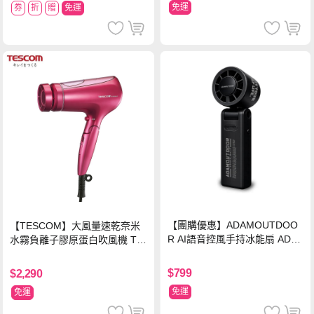
免運
券
折
贈
免運
【團購優惠】ADAMOUTDOO
【TESCOM】大風量速乾奈米
R AI語音控風手持冰能扇 ADF
水霧負離子膠原蛋白吹風機 TC
N-HTF520AI
D3000TW 桃紅色 TCD-3000T
W
$799
$2,290
免運
免運