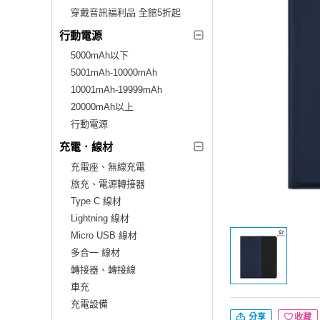
穿戴音訊福利品 全館5折起
行動電源
5000mAh以下
5001mAh-10000mAh
10001mAh-19999mAh
20000mAh以上
行動電源
充電．線材
充電座、無線充電
旅充、電源轉接器
Type C 線材
Lightning 線材
Micro USB 線材
多合一 線材
轉接器、轉接線
車充
充電設備
分享
收藏