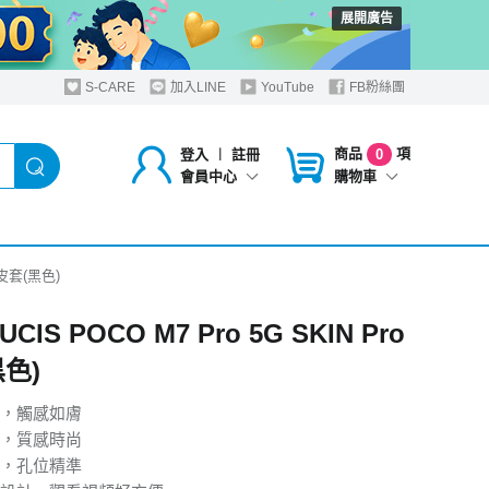
展開廣告
S-CARE
加入LINE
YouTube
FB粉絲團
商品
項
登入
︱
註冊
0
購物車
會員中心
o 皮套(黑色)
UCIS POCO M7 Pro 5G SKIN Pro
色)
，觸感如膚
，質感時尚
，孔位精準