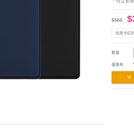
．可立支架
$
$550
信用卡紅
數量
優惠券