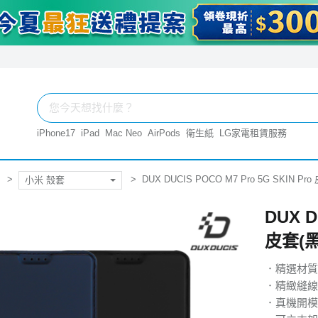
iPhone17
iPad
Mac Neo
AirPods
衛生紙
LG家電租賃服務
DUX DUCIS POCO M7 Pro 5G SKIN Pr
小米 殼套
DUX D
皮套(黑
．精選材質
．精緻縫線
．真機開模