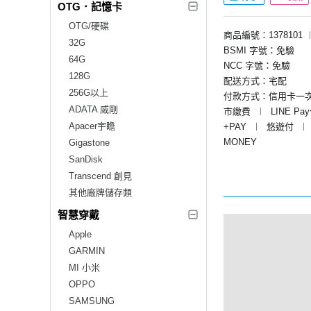
OTG．記憶卡
OTG/硬碟
商品編號：1378101
32G
BSMI 字號：免驗
64G
NCC 字號：免驗
128G
配送方式：宅配
256G以上
付款方式：信用卡一
ADATA 威剛
市繳費
︱
LINE Pa
Apacer宇瞻
+PAY
︱
悠遊付
︱
MONEY
Gigastone
SanDisk
Transcend 創見
其他廠牌儲存類
智慧穿戴
Apple
GARMIN
MI 小米
OPPO
SAMSUNG