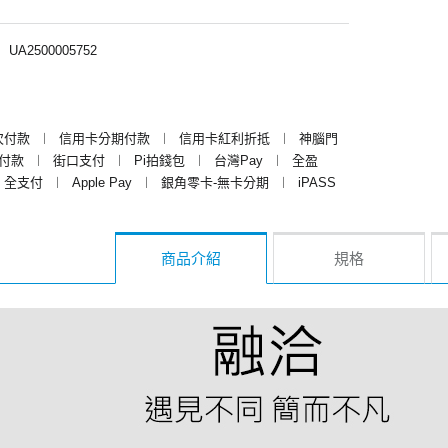
︱
UA2500005752
次付款
︱
信用卡分期付款
︱
信用卡紅利折抵
︱
神腦門
y付款
︱
街口支付
︱
Pi拍錢包
︱
台灣Pay
︱
全盈
全支付
︱
Apple Pay
︱
銀角零卡-無卡分期
︱
iPASS
商品介紹
規格