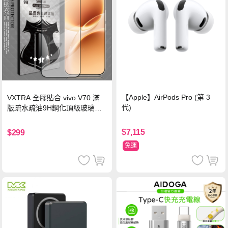
【Apple】AirPods Pro (第 3
VXTRA 全膠貼合 vivo V70 滿
代)
版疏水疏油9H鋼化頂級玻璃貼
保護貼(黑)
$7,115
$299
免運