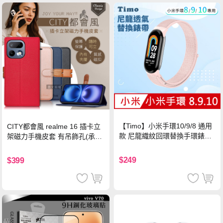
【Timo】小米手環10/9/8 通用
CITY都會風 realme 16 插卡立
款 尼龍織紋回環替換手環錶帶-
架磁力手機皮套 有吊飾孔(承諾
珍珠粉
黑)
$249
$399