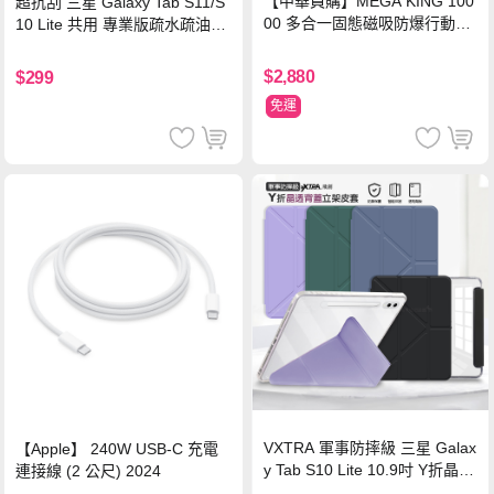
【中華員購】MEGA KING 100
超抗刮 三星 Galaxy Tab S11/S
00 多合一固態磁吸防爆行動電
10 Lite 共用 專業版疏水疏油9H
源 冰曜白
鋼化玻璃膜 平板玻璃貼
$2,880
$299
免運
VXTRA 軍事防摔級 三星 Galax
【Apple】 240W USB-C 充電
y Tab S10 Lite 10.9吋 Y折晶透
連接線 (2 公尺) 2024
背蓋立架皮套 含筆槽(經典黑)