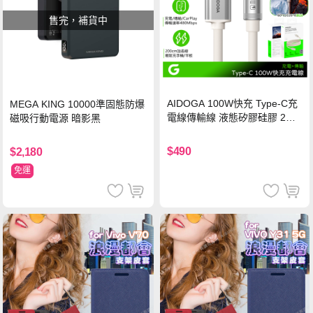
售完，補貨中
AIDOGA 100W快充 Type-C充
MEGA KING 10000準固態防爆
電線傳輸線 液態矽膠硅膠 2M
磁吸行動電源 暗影黑
支援iPhone17/安卓/手機/平板
$490
$2,180
免運