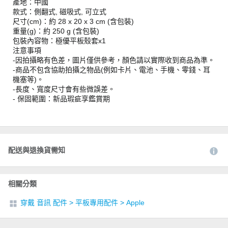
產地：中國
款式：側翻式, 磁吸式, 可立式
尺寸(cm)：約 28 x 20 x 3 cm (含包裝)
重量(g)：約 250 g (含包裝)
包裝內容物：極優平板殼套x1
注意事項
-因拍攝略有色差，圖片僅供參考，顏色請以實際收到商品為準。
-商品不包含協助拍攝之物品(例如卡片、電池、手機、零錢、耳
機塞等)。
-長度、寬度尺寸會有些微誤差。
- 保固範圍：新品瑕疵享鑑賞期
配送與退換貨需知
相關分類
穿戴 音訊 配件
>
平板專用配件
>
Apple