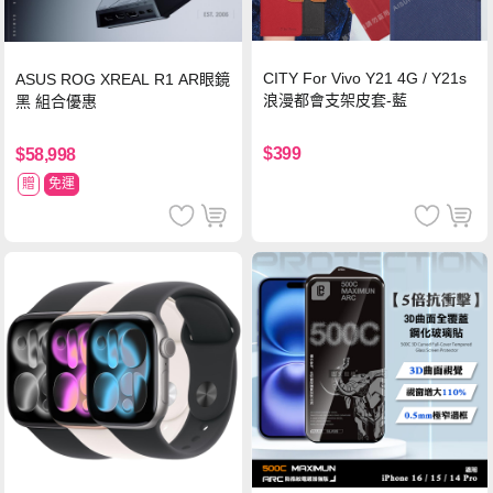
CITY For Vivo Y21 4G / Y21s
ASUS ROG XREAL R1 AR眼鏡
浪漫都會支架皮套-藍
黑 組合優惠
$399
$58,998
贈
免運