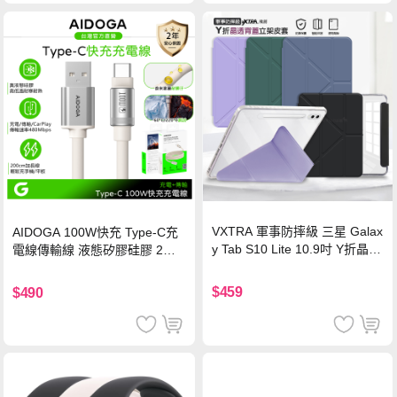
VXTRA 軍事防摔級 三星 Galax
AIDOGA 100W快充 Type-C充
y Tab S10 Lite 10.9吋 Y折晶透
電線傳輸線 液態矽膠硅膠 2M
背蓋立架皮套 含筆槽(經典黑)
支援iPhone17/安卓/手機/平板
$459
$490