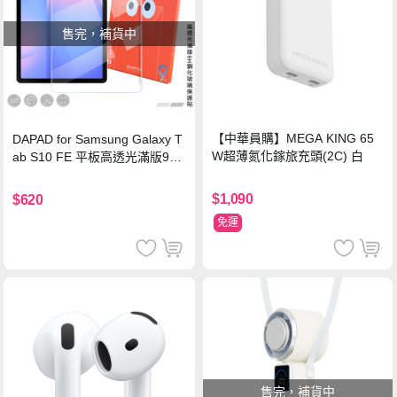
售完，補貨中
【中華員購】MEGA KING 65
DAPAD for Samsung Galaxy T
W超薄氮化鎵旅充頭(2C) 白
ab S10 FE 平板高透光滿版9H
鋼化玻璃保護貼
$1,090
$620
免運
售完，補貨中