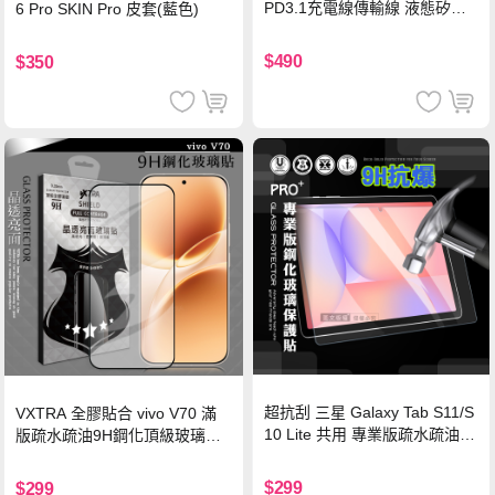
PD3.1充電線傳輸線 液態矽膠
6 Pro SKIN Pro 皮套(藍色)
硅膠 2M 支援iPhone17/安卓/手
機/平板/筆電
$490
$350
超抗刮 三星 Galaxy Tab S11/S
VXTRA 全膠貼合 vivo V70 滿
10 Lite 共用 專業版疏水疏油9
版疏水疏油9H鋼化頂級玻璃貼
H鋼化玻璃膜 平板玻璃貼
保護貼(黑)
$299
$299