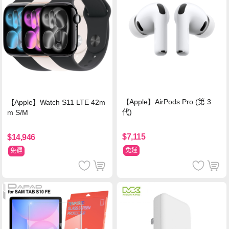
【Apple】AirPods Pro (第 3
【Apple】Watch S11 LTE 42m
代)
m S/M
$7,115
$14,946
免運
免運