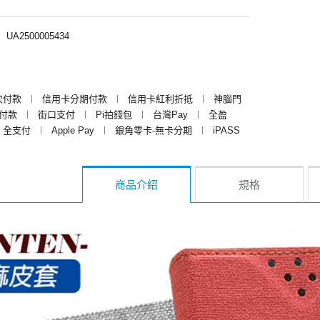
︱
UA2500005434
次付款
︱
信用卡分期付款
︱
信用卡紅利折抵
︱
神腦門
y付款
︱
街口支付
︱
Pi拍錢包
︱
台灣Pay
︱
全盈
全支付
︱
Apple Pay
︱
銀角零卡-無卡分期
︱
iPASS
商品介紹
規格