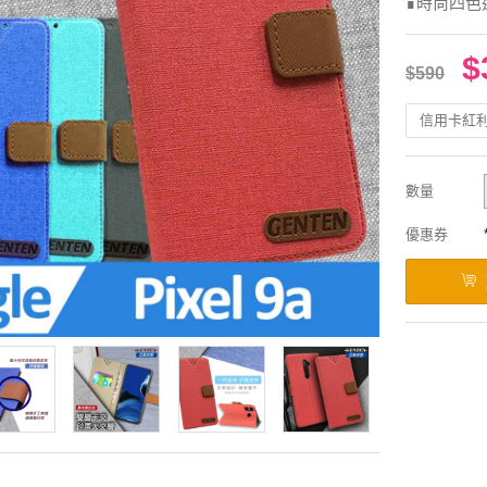
∎時尚四色
$
$590
信用卡紅
數量
優惠券