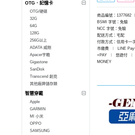
OTG．記憶卡
OTG/硬碟
商品編號：1377682
32G
BSMI 字號：免驗
64G
NCC 字號：免驗
128G
配送方式：宅配
256G以上
付款方式：信用卡一
ADATA 威剛
市繳費
︱
LINE Pa
Apacer宇瞻
+PAY
︱
悠遊付
︱
MONEY
Gigastone
SanDisk
Transcend 創見
其他廠牌儲存類
智慧穿戴
Apple
GARMIN
MI 小米
OPPO
SAMSUNG