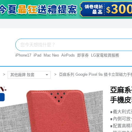
iPhone17
iPad
Mac Neo
AirPods
即享券
LG家電租賃服務
亞麻系列 Google Pixel 9a 插卡立架磁力
其他廠牌 殼套
亞麻系列
手機皮
∎義大利式
∎內側可放
∎配置高精