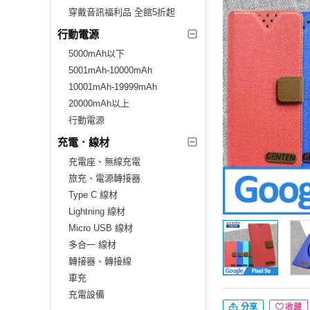
穿戴音訊福利品 全館5折起
行動電源
5000mAh以下
5001mAh-10000mAh
10001mAh-19999mAh
20000mAh以上
行動電源
充電．線材
充電座、無線充電
旅充、電源轉接器
Type C 線材
Lightning 線材
Micro USB 線材
多合一 線材
轉接器、轉接線
車充
充電設備
分享
收藏