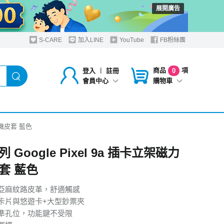
展開廣告
S-CARE
加入LINE
YouTube
FB粉絲團
商品
項
登入
︱
註冊
0
購物車
會員中心
手機皮套 藍色
 Google Pixel 9a 插卡立架磁力
套 藍色
亞麻紋路皮革，舒適觸感
卡片與悠遊卡+大型鈔票夾
準孔位，功能鍵不受限