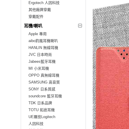
Ergotech 人因科技
其他廠牌穿戴
穿戴配件
耳機/喇叭
Apple 專用
aibo鈞嵐耳機喇叭
HANLIN 無線耳機
JVC 日本時尚
Jabees藍牙耳機
MI 小米耳機
OPPO 真無線耳機
SAMSUNG 高音質
SONY 日系質感
soundcore 藍牙耳機
TDK 日系品牌
TOTU 拓途耳機
UE羅技Logitech
人因科技