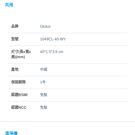
共用
品牌
Glolux
型號
1049CL-40-WY
尺寸(長x寬x
40*1.5*3.6 cm
高)(mm)
產地
中國
保固期限
1年
認證BSMI
免驗
認證NCC
免驗
清淨機