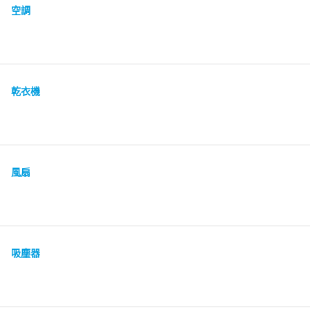
空調
乾衣機
風扇
吸塵器