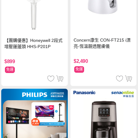
Concern康生 CON-FT215 i漂
【團購優惠】Honeywell 2段式
亮-恆溫靚透醒膚儀
增壓蓮蓬頭 HHS-P201P
$2,490
$899
免運
免運