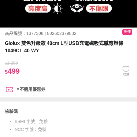
免運
商品編號：1377308 | 502602379532
Glolux 雙色升級款 40cm L型USB充電磁吸式感應燈條
1049CL-40-WY
1,290
$
499
$
收藏
※不適用優惠券
檢驗碼
BSMI 字號：
免驗
NCC 字號：
免驗