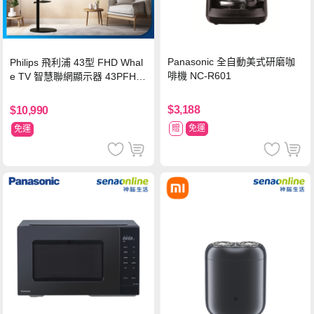
Panasonic 全自動美式研磨咖
Philips 飛利浦 43型 FHD Whal
啡機 NC-R601
e TV 智慧聯網顯示器 43PFH6
220 ★立架組合(含立架安裝)
$3,188
$10,990
贈
免運
免運