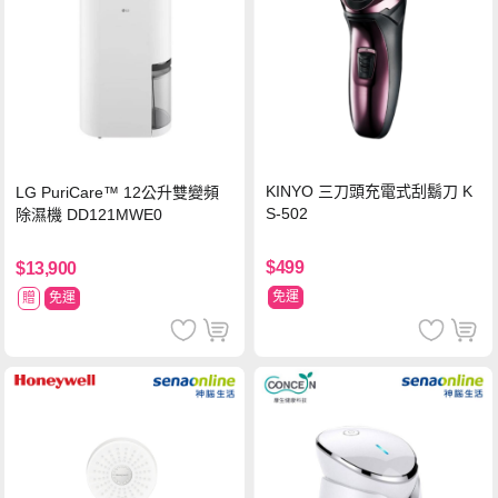
KINYO 三刀頭充電式刮鬍刀 K
LG PuriCare™ 12公升雙變頻
S-502
除濕機 DD121MWE0
$499
$13,900
免運
贈
免運