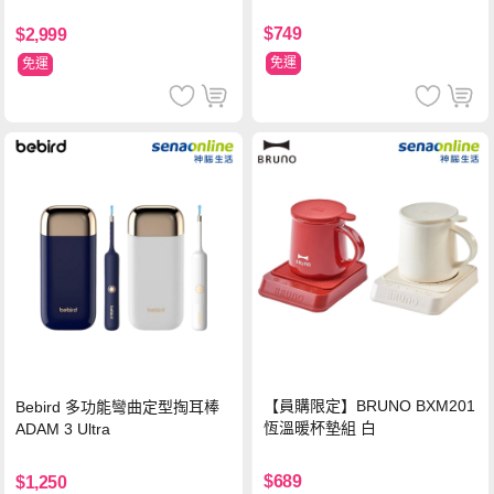
MCRL 莓果紅
$749
$2,999
免運
免運
【員購限定】BRUNO BXM201
Bebird 多功能彎曲定型掏耳棒
恆溫暖杯墊組 白
ADAM 3 Ultra
$689
$1,250