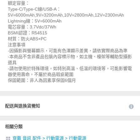
額定容量：
Type-C/Type-C線/USB-A：
5V=6000mAh,9V=3200mAh,10V=2800mAh,12V=2300mAh
Lightning線：5V=6000mAh
電芯容量：3.7Vdc/37Wh
BSMI認證：R54515
材質：防火ABS+PC
注意事項
-因攝影與螢幕顯示，可能有色澤顯示差異，請依實際商品為準
-本商品不含非產品包裝內容標示物，如主機、檯架等輔助型攝影
道具
-請勿使用於特殊環境，如特別高溫、低溫的環境等，可能影響電
器使用壽命，不屬於商品瑕疵範圍
保固範圍：非人為因素享保固6個月
配送與退換貨需知
相關分類
穿戴 音訊 配件
>
行動電源
>
行動電源