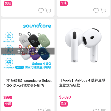
免運
免運
售完，補貨中
【Apple】AirPods 4 藍芽耳機
【中華員購】soundcore Select
主動式降噪款
4 GO 防水可攜式藍牙喇叭
$5,690
$990
免運
免運