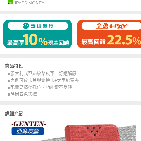
iPASS MONEY
商品特色
∎義大利式亞麻紋路皮革，舒適觸感
∎內側可放卡片與悠遊卡+大型鈔票夾
∎配置高精準孔位，功能鍵不受限
∎時尚四色選擇
詳細介紹