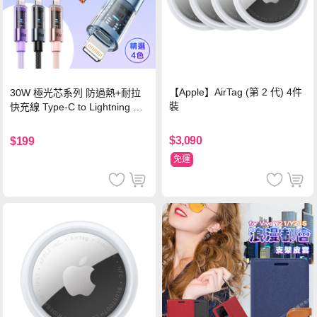
【Apple】AirTag (第 2 代) 4件
30W 極光芯系列 防過熱+耐拉
裝
快充線 Type-C to Lightning 傳
輸充電線(1.2M)黑色
$3,090
$199
免運