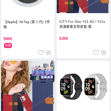
CITY For Vivo Y21 4G / Y21s
【Apple】AirTag (第 2 代) 1件
浪漫都會支架皮套-藍
裝
$399
$890
免運