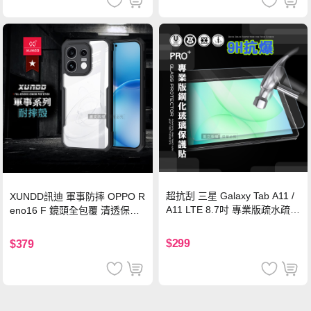
超抗刮 三星 Galaxy Tab A11 /
XUNDD訊迪 軍事防摔 OPPO R
A11 LTE 8.7吋 專業版疏水疏油
eno16 F 鏡頭全包覆 清透保護
9H鋼化玻璃膜 平板玻璃貼
殼 手機殼(夜幕黑)
$299
$379