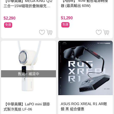
【Apple】 40W 動態電源轉接
【中華員購】MEGA KING Ｑi2
器 (最高輸出 60W)
三合一15W磁吸折疊無線充電
支架 黑
$1,290
$2,290
免運
免運
售完，補貨中
ASUS ROG XREAL R1 AR眼
【中華員購】LaPO mini 頸掛
鏡 黑 組合優惠
式製冷風扇 LF-06