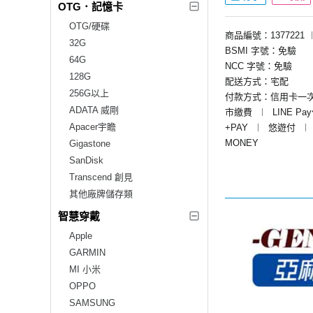
OTG．記憶卡
OTG/硬碟
商品編號：1377221
32G
BSMI 字號：免驗
64G
NCC 字號：免驗
128G
配送方式：宅配
256G以上
付款方式：信用卡一
ADATA 威剛
市繳費
︱
LINE Pa
Apacer宇瞻
+PAY
︱
悠遊付
︱
MONEY
Gigastone
SanDisk
Transcend 創見
其他廠牌儲存類
智慧穿戴
Apple
GARMIN
MI 小米
OPPO
SAMSUNG