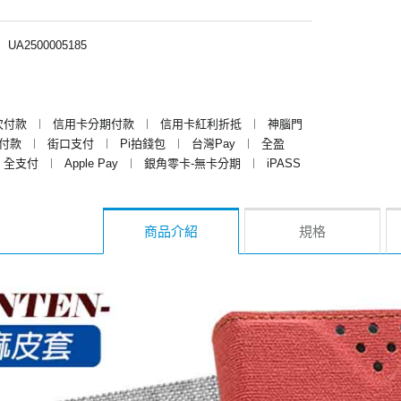
︱
UA2500005185
次付款
︱
信用卡分期付款
︱
信用卡紅利折抵
︱
神腦門
y付款
︱
街口支付
︱
Pi拍錢包
︱
台灣Pay
︱
全盈
全支付
︱
Apple Pay
︱
銀角零卡-無卡分期
︱
iPASS
商品介紹
規格