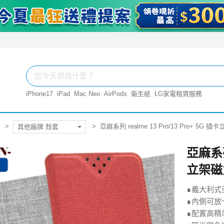
iPhone17
iPad
Mac Neo
AirPods
衛生紙
LG家電租賃服務
亞麻系列 realme 13 Pro/13 Pro+ 5
其他廠牌 殼套
亞麻系列 
立架磁
∎義大利式
∎內側可放
∎配置高精