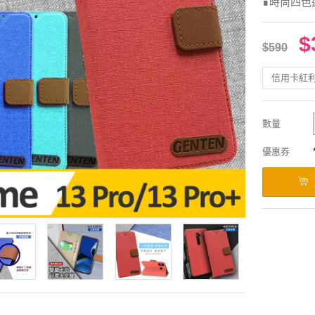
∎時尚四色
$
$590
信用卡紅
數量
優惠券