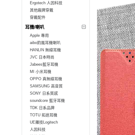
Ergotech 人因科技
其他廠牌穿戴
穿戴配件
耳機/喇叭
Apple 專用
aibo鈞嵐耳機喇叭
HANLIN 無線耳機
JVC 日本時尚
Jabees藍牙耳機
MI 小米耳機
OPPO 真無線耳機
SAMSUNG 高音質
SONY 日系質感
soundcore 藍牙耳機
TDK 日系品牌
TOTU 拓途耳機
UE羅技Logitech
人因科技