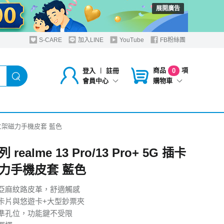
展開廣告
S-CARE
加入LINE
YouTube
FB粉絲團
商品
項
登入
︱
註冊
0
購物車
會員中心
G 插卡立架磁力手機皮套 藍色
realme 13 Pro/13 Pro+ 5G 插卡
力手機皮套 藍色
亞麻紋路皮革，舒適觸感
卡片與悠遊卡+大型鈔票夾
準孔位，功能鍵不受限