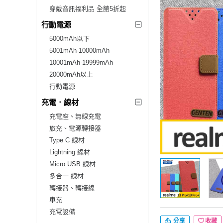
穿戴音訊福利品 全館5折起
行動電源
5000mAh以下
5001mAh-10000mAh
10001mAh-19999mAh
20000mAh以上
行動電源
充電．線材
充電座、無線充電
旅充、電源轉接器
Type C 線材
Lightning 線材
Micro USB 線材
多合一 線材
轉接器、轉接線
車充
充電設備
分享
收藏