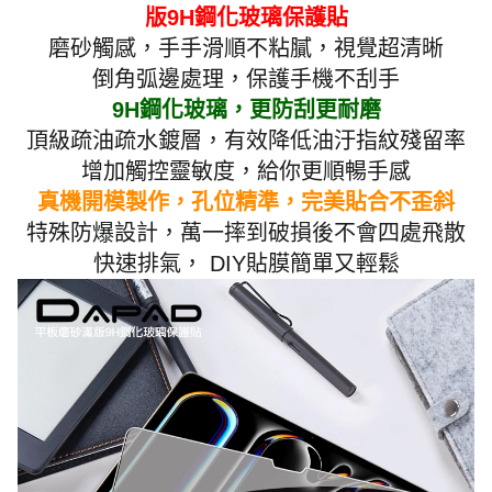
版9H鋼化玻璃保護貼
磨砂觸感，手手滑順不粘膩，視覺超清晰
倒角弧邊處理，保護手機不刮手
9H鋼化玻璃，更防刮更耐磨
頂級疏油疏水鍍層，有效降低油汙指紋殘留率
增加觸控靈敏度，給你更順暢手感
真機開模製作，孔位精準，完美貼合不歪斜
特殊防爆設計，萬一摔到破損後不會四處飛散
快速排氣， DIY貼膜簡單又輕鬆