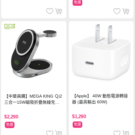
免運
【Apple】 40W 動態電源轉接
【中華員購】MEGA KING Ｑi2
器 (最高輸出 60W)
三合一15W磁吸折疊無線充電
支架 黑
$1,290
$2,290
免運
免運