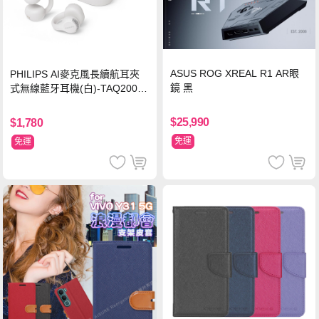
ASUS ROG XREAL R1 AR眼
PHILIPS AI麥克風長續航耳夾
鏡 黑
式無線藍牙耳機(白)-TAQ2000
WT
$25,990
$1,780
免運
免運