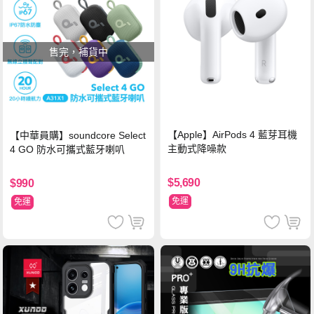
售完，補貨中
【Apple】AirPods 4 藍芽耳機
【中華員購】soundcore Select
主動式降噪款
4 GO 防水可攜式藍牙喇叭
$5,690
$990
免運
免運