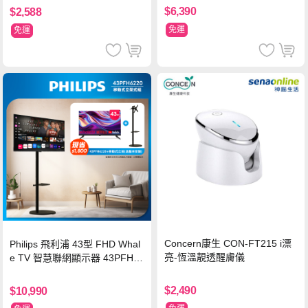
$6,390
$2,588
免運
免運
Concern康生 CON-FT215 i漂
Philips 飛利浦 43型 FHD Whal
亮-恆溫靚透醒膚儀
e TV 智慧聯網顯示器 43PFH6
220 ★立架組合(含立架安裝)
$2,490
$10,990