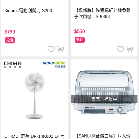
【達新牌】陶瓷遠紅外線負離
Xiaomi 電動刮鬍刀 S200
子吹風機 TS-6388
$550
$799
免運
免運
售完，補貨中
【SANLUX台灣三洋】八人份
CHIMEI 奇美 DF-14K801 14吋