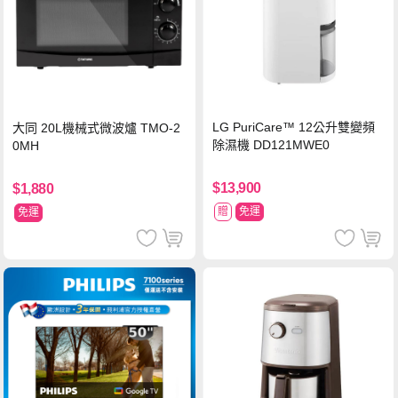
LG PuriCare™ 12公升雙變頻
大同 20L機械式微波爐 TMO-2
除濕機 DD121MWE0
0MH
$13,900
$1,880
贈
免運
免運