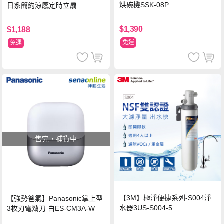
烘碗機SSK-08P
日系簡約涼感定時立扇
$1,390
$1,188
免運
免運
售完，補貨中
【3M】極淨便捷系列-S004淨
【強勢爸氣】Panasonic掌上型
水器3US-S004-5
3枚刃電鬍刀 白ES-CM3A-W