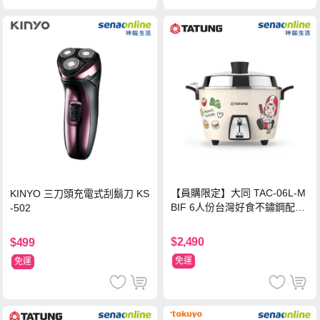
【員購限定】大同 TAC-06L-M
KINYO 三刀頭充電式刮鬍刀 KS
BIF 6人份台灣好食不鏽鋼配件
-502
電鍋
$2,490
$499
免運
免運