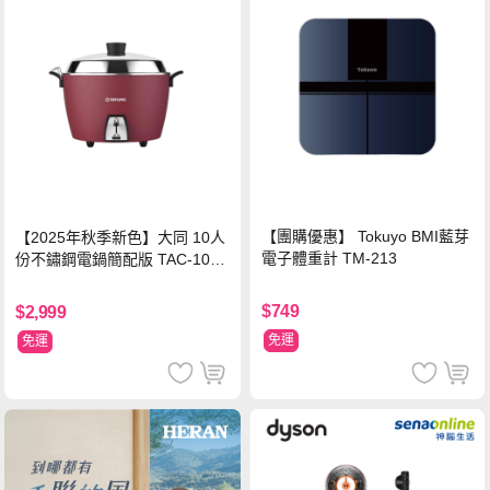
【團購優惠】 Tokuyo BMI藍芽
【2025年秋季新色】大同 10人
電子體重計 TM-213
份不鏽鋼電鍋簡配版 TAC-10L-
MCRL 莓果紅
$749
$2,999
免運
免運