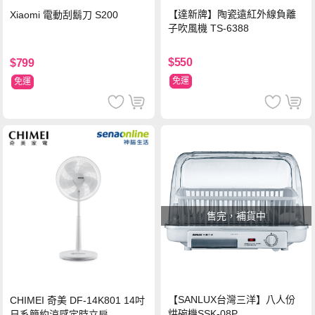
【達新牌】陶瓷遠紅外線負離
Xiaomi 電動刮鬍刀 S200
子吹風機 TS-6388
$550
$799
免運
免運
售完，補貨中
【SANLUX台灣三洋】八人份
CHIMEI 奇美 DF-14K801 14吋
烘碗機SSK-08P
日系簡約涼感定時立扇