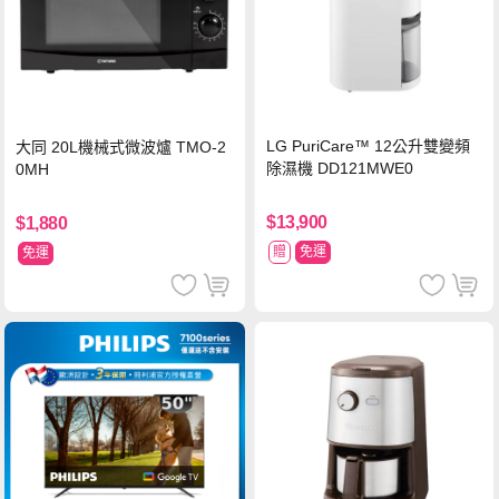
LG PuriCare™ 12公升雙變頻
大同 20L機械式微波爐 TMO-2
除濕機 DD121MWE0
0MH
$13,900
$1,880
贈
免運
免運