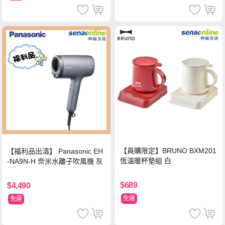
【員購限定】BRUNO BXM201
【福利品出清】 Panasonic EH
恆溫暖杯墊組 白
-NA9N-H 奈米水離子吹風機 灰
$689
$4,490
免運
免運