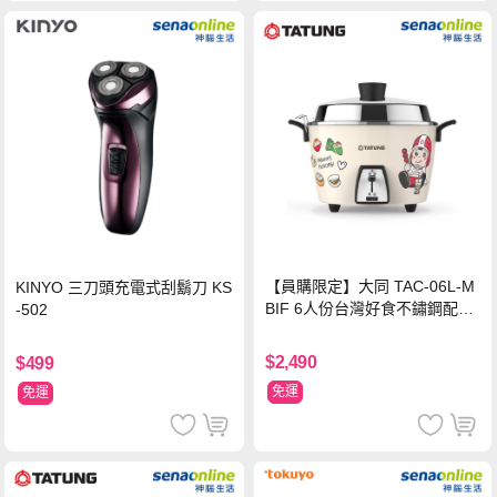
【員購限定】大同 TAC-06L-M
KINYO 三刀頭充電式刮鬍刀 KS
BIF 6人份台灣好食不鏽鋼配件
-502
電鍋
$2,490
$499
免運
免運