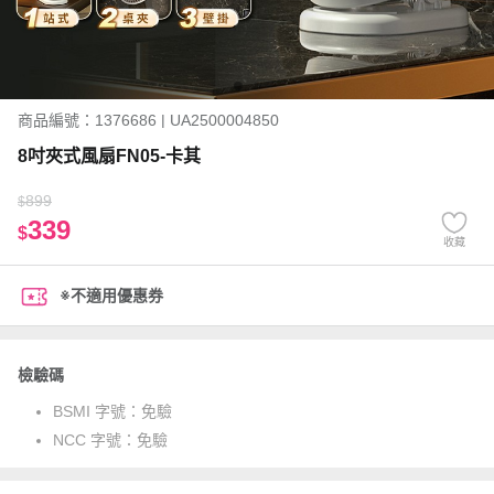
商品編號：1376686 | UA2500004850
8吋夾式風扇FN05-卡其
899
$
339
$
收藏
※不適用優惠券
檢驗碼
BSMI 字號：
免驗
NCC 字號：
免驗