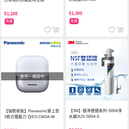
$1,390
$1,188
免運
免運
售完，補貨中
【3M】極淨便捷系列-S004淨
【強勢爸氣】Panasonic掌上型
水器3US-S004-5
3枚刃電鬍刀 白ES-CM3A-W