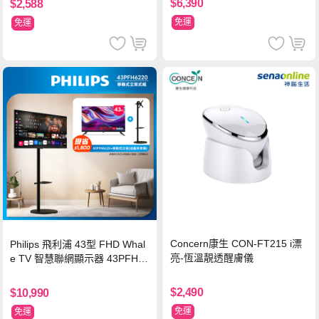
$6,390
$2,588
免運
免運
Concern康生 CON-FT215 i漂
Philips 飛利浦 43型 FHD Whal
亮-恆溫靚透醒膚儀
e TV 智慧聯網顯示器 43PFH6
220 ★立架組合(含立架安裝)
$2,490
$10,990
免運
免運