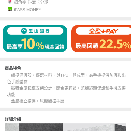
銀角零卡-無卡分期
iPASS MONEY
商品特色
．纖極保護殼，優選材料，與TPU一體成型，為手機提供防護和出
色手感體驗
．磁吸金屬鏡框支架設計，開合更輕鬆，兼顧鏡頭保護和手機支撐
功能
．金屬獨立按鍵，原機觸控手感
詳細介紹