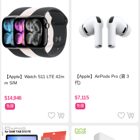
【Apple】AirPods Pro (第 3
【Apple】Watch S11 LTE 42m
代)
m S/M
$7,115
$14,946
免運
免運