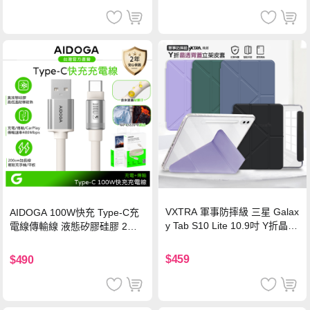
VXTRA 軍事防摔級 三星 Galax
AIDOGA 100W快充 Type-C充
y Tab S10 Lite 10.9吋 Y折晶透
電線傳輸線 液態矽膠硅膠 2M
背蓋立架皮套 含筆槽(經典黑)
支援iPhone17/安卓/手機/平板
$459
$490