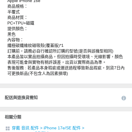
Apple iPhone 16e
商品規格：
半覆式
商品材質：
PC+TPU+磁鐵
提供顏色：
黑色
內容物：
纖極碳纖維紋磁吸殼(覆蓋版)*1
訂購前，請務必自行確認所訂購的型號(是否與該機型相同)
本產品皆以實品拍攝商品，但因拍攝時受環境、光線影響，顏色
表現可能會與實物有稍許誤差，出貨以實際商品為準。
售後服務 : 若產品本身瑕疵或運送過程導致新品瑕疵，到貨7日內
可更換新品(不包含人為因素損壞)
配送與退換貨需知
相關分類
穿戴 音訊 配件
>
iPhone 17e/SE 配件
>