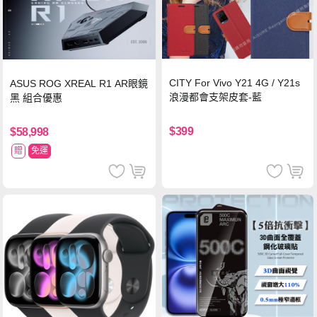
CITY For Vivo Y21 4G / Y21s
ASUS ROG XREAL R1 AR眼鏡
浪漫都會支架皮套-藍
黑 組合優惠
$399
$58,998
贈
免運