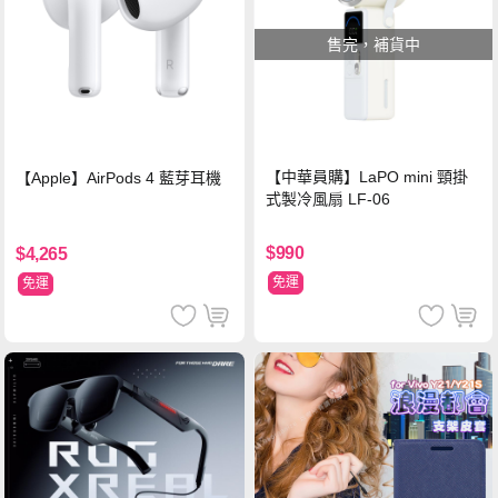
售完，補貨中
【中華員購】LaPO mini 頸掛
【Apple】AirPods 4 藍芽耳機
式製冷風扇 LF-06
$990
$4,265
免運
免運