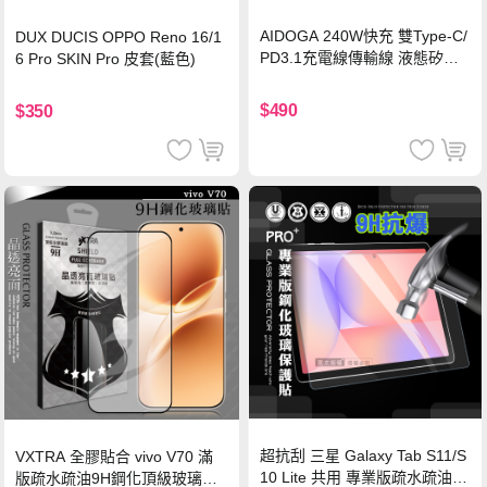
AIDOGA 240W快充 雙Type-C/
DUX DUCIS OPPO Reno 16/1
PD3.1充電線傳輸線 液態矽膠
6 Pro SKIN Pro 皮套(藍色)
硅膠 2M 支援iPhone17/安卓/手
機/平板/筆電
$490
$350
超抗刮 三星 Galaxy Tab S11/S
VXTRA 全膠貼合 vivo V70 滿
10 Lite 共用 專業版疏水疏油9
版疏水疏油9H鋼化頂級玻璃貼