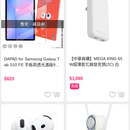
售完，補貨中
【中華員購】MEGA KING 65
DAPAD for Samsung Galaxy T
W超薄氮化鎵旅充頭(2C) 白
ab S10 FE 平板高透光滿版9H
鋼化玻璃保護貼
$1,090
$620
免運