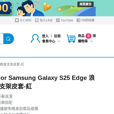
展開廣告
S-CARE
加入LINE
YouTube
FB粉絲團
商品
項
登入
︱
註冊
0
購物車
會員中心
e 浪漫都會支架皮套-紅
For Samsung Galaxy S25 Edge 浪
支架皮套-紅
青春浪漫
經典搭配
護避免機身刮傷及碰撞