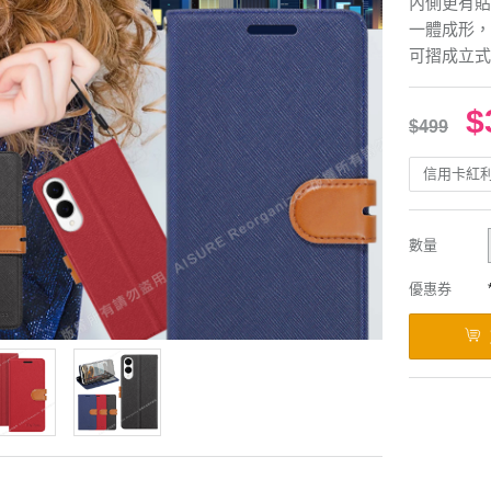
內側更有貼
一體成形，
可摺成立式
$
$499
信用卡紅
數量
優惠券