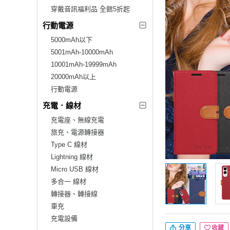
穿戴音訊福利品 全館5折起
行動電源
5000mAh以下
5001mAh-10000mAh
10001mAh-19999mAh
20000mAh以上
行動電源
充電．線材
充電座、無線充電
旅充、電源轉接器
Type C 線材
Lightning 線材
Micro USB 線材
多合一 線材
轉接器、轉接線
車充
充電設備
分享
收藏