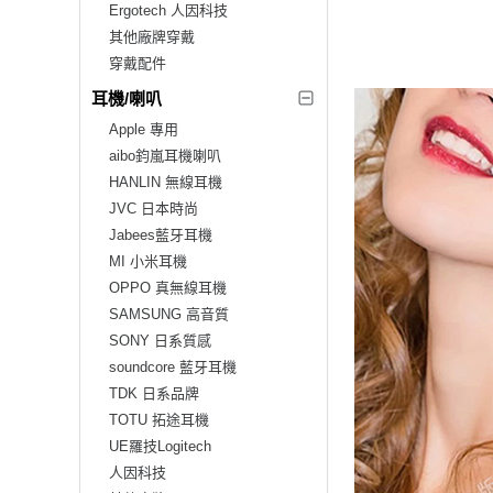
Ergotech 人因科技
其他廠牌穿戴
穿戴配件
耳機/喇叭
Apple 專用
aibo鈞嵐耳機喇叭
HANLIN 無線耳機
JVC 日本時尚
Jabees藍牙耳機
MI 小米耳機
OPPO 真無線耳機
SAMSUNG 高音質
SONY 日系質感
soundcore 藍牙耳機
TDK 日系品牌
TOTU 拓途耳機
UE羅技Logitech
人因科技