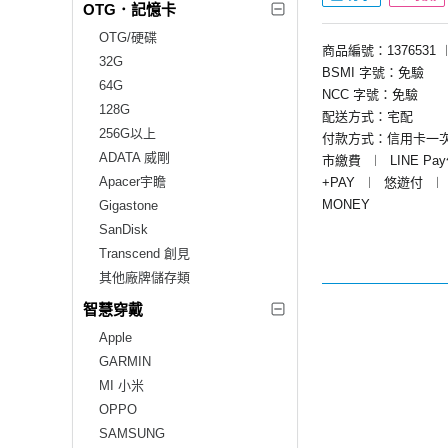
OTG．記憶卡
OTG/硬碟
商品編號：1376531
32G
BSMI 字號：免驗
64G
NCC 字號：免驗
128G
配送方式：宅配
256G以上
付款方式：信用卡一
ADATA 威剛
市繳費
︱
LINE Pa
Apacer宇瞻
+PAY
︱
悠遊付
︱
MONEY
Gigastone
SanDisk
Transcend 創見
其他廠牌儲存類
智慧穿戴
Apple
GARMIN
MI 小米
OPPO
SAMSUNG