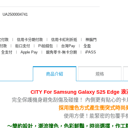
︱
UA2500004741
次付款
︱
信用卡分期付款
︱
信用卡紅利折抵
︱
神腦門
y付款
︱
街口支付
︱
Pi拍錢包
︱
台灣Pay
︱
全盈
全支付
︱
Apple Pay
︱
銀角零卡-無卡分期
︱
iPASS
商品介紹
規格
CITY For Samsung Galaxy S25 Ed
完全保護機身避免刮傷及碰撞！ 內側更有貼心的卡
採用撞色方式產生衝突式時尚
使用方便！能緊密的包覆手
～簡約設計，潮流撞色，色彩鮮豔，時尚選擇，作工