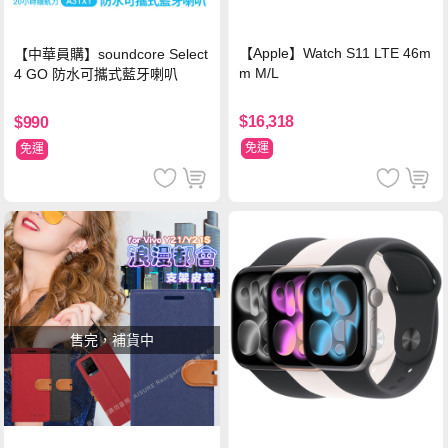
【Apple】Watch S11 LTE 46m
【中華員購】soundcore Select
m M/L
4 GO 防水可攜式藍牙喇叭
$16,318
$990
免運
免運
售完，補貨中