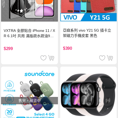
亞麻系列 vivo Y21 5G 插卡立
VXTRA 全膠貼合 iPhone 11 / X
架磁力手機皮套 黑色
R 6.1吋 共用 滿版疏水疏油9H
鋼化頂級玻璃膜(黑)
$390
$299
售完，補貨中