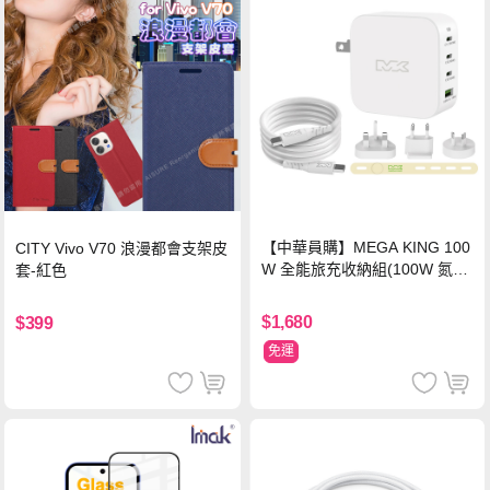
【中華員購】MEGA KING 100
CITY Vivo V70 浪漫都會支架皮
W 全能旅充收納組(100W 氮化
套-紅色
鎵旅充頭 +100W高速充電線附
萬國轉接器)
$1,680
$399
免運