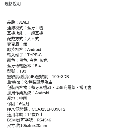
規格說明
品牌：AWEI
連線模式：藍牙耳機
耳機功能：一般耳機
配戴方式：入耳式
麥克風：無
線控相容：Android
輸入端子：TYPE-C
顏色：黑色, 白色, 紫色
藍牙傳輸版本：5.4
型號：T93
靈敏度/感度(dB)靈敏度：100±3DB
重量(g)：依包裝顯示為主
包裝內容物：藍牙耳機x1、USB充電線、說明書
適用作業系統：Android
產地：中國
保固：6個月
NCC認證碼：CCAJ25LP0390T2
適用年齡：12歲以上
BSMI許可字號：R54546
尺寸:約105x55x20mm