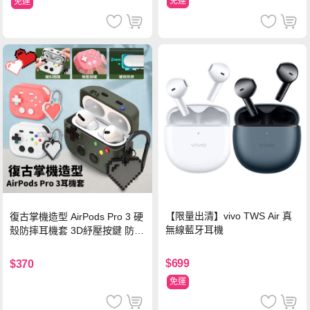
免運
免運
【限量出清】vivo TWS Air 真
復古掌機造型 AirPods Pro 3 硬
無線藍牙耳機
殼防摔耳機套 3D紓壓按鍵 防開
鎖扣 附心形掛勾(懷舊灰)
$699
$370
免運