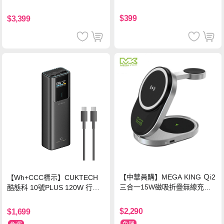
(奢華紅)
達150MB/s)
$399
$3,399
【中華員購】MEGA KING Ｑi2
【Wh+CCC標示】CUKTECH
三合一15W磁吸折疊無線充電
酷態科 10號PLUS 120W 行動
支架 黑
電源 15000mAh (PB150P)-黑
色
$2,290
$1,699