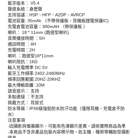
藍牙版本： V5.4
聲道系統：身歷聲
支持協議：HSP、HFP、A2DP、AVRCP
電池容量: 35mAh （不帶保護板，耳機板鋰電保護IC)
充電倉電池容量：300mAH （帶保護板 ）
喇叭： 18 * 11mm (跑道型喇叭)
音樂播放時間 ：5H
通話時間 ：4H
充電時間：2H
喇叭 ：跑道型18*11mm
喇叭阻抗：16Ω
輸入充電標準 DC 5V
藍牙工作頻率:2402-2480MHz
頻率回應範圍:20HZ-20KHZ
最大傳輸距離 :10M
語音提示： 支持
多點連接 ：不支持
佩戴方式： 耳掛式
防水等級：IPX6級強勁防水防汗功能（僅限耳機，充電倉不防
水）
注意事項
-因攝影與螢幕顯示，可能有色澤顯示差異，請依實際商品為準
-本商品不含非產品包裝內容標示物，如主機、檯架等輔助型攝影
道具