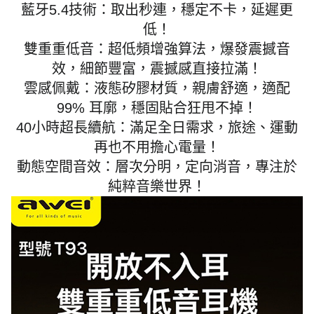
藍牙5.4技術：取出秒連，穩定不卡，延遲更
低！
雙重重低音：超低頻增強算法，爆發震撼音
效，細節豐富，震撼感直接拉滿！
雲感佩戴：液態矽膠材質，親膚舒適，適配
99% 耳廓，穩固貼合狂甩不掉！
40小時超長續航：滿足全日需求，旅途、運動
再也不用擔心電量！
動態空間音效：層次分明，定向消音，專注於
純粹音樂世界！