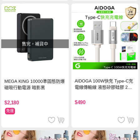
售完，補貨中
AIDOGA 100W快充 Type-C充
MEGA KING 10000準固態防爆
電線傳輸線 液態矽膠硅膠 2M
磁吸行動電源 暗影黑
支援iPhone17/安卓/手機/平板
$490
$2,180
免運