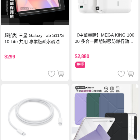
【中華員購】MEGA KING 100
超抗刮 三星 Galaxy Tab S11/S
00 多合一固態磁吸防爆行動電
10 Lite 共用 專業版疏水疏油9H
源 冰曜白
鋼化玻璃膜 平板玻璃貼
$2,880
$299
免運