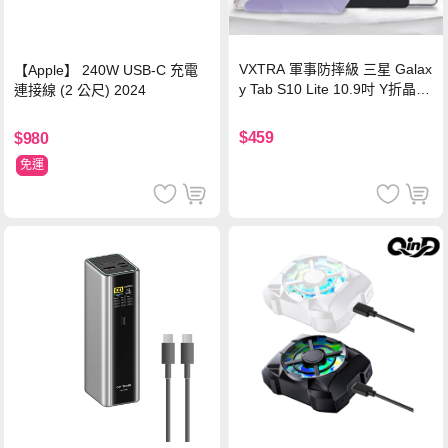
VXTRA 軍事防摔級 三星 Galax
【Apple】 240W USB-C 充電
y Tab S10 Lite 10.9吋 Y折晶透
連接線 (2 公尺) 2024
背蓋立架皮套 含筆槽(經典黑)
$459
$980
免運