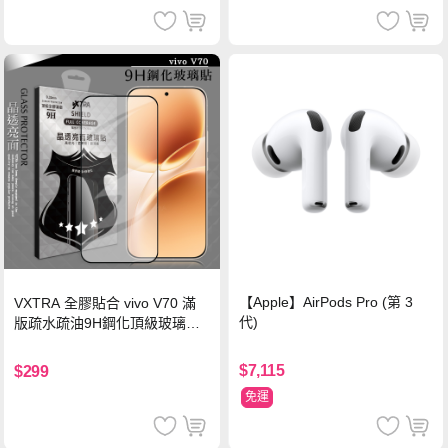
【Apple】AirPods Pro (第 3
VXTRA 全膠貼合 vivo V70 滿
代)
版疏水疏油9H鋼化頂級玻璃貼
保護貼(黑)
$7,115
$299
免運