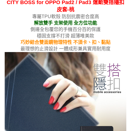
CITY BOSS for OPPO Pad2 / Pad3 運動雙搭隱扣
皮套-桃
專屬TPU軟殼 防刮抗震密合度高
解放雙手 支架使用 全方位功能
側邊全包覆您的手機百分百的保護
穩固支撐不打滑 超薄唯美款
巧妙結合雙面鏡物理特性 不須卡、扣、黏貼
最理想的止滑設
計 一體成形兼具實用耐用度