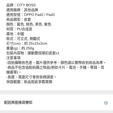
品牌：CITY BOSS
適用廠牌：其他品牌
適用型號：OPPO Pad2 / Pad3
商品類型：皮套
顏色：藍色, 桃色, 黑色, 紫色
材質：PU合成皮
產地：中國
款式：可立式, 側翻式
尺寸(cm)：約 25x15x3cm
重量(g)：約 250g
包裝內容物：運動雙搭隱扣皮套x1
注意事項
-因拍攝略有色差，圖片僅供參考，顏色請以實際收到商品為準。
-商品不包含協助拍攝之物品(例如卡片、電池、手機、零錢、耳
機塞等)。
-長度、寬度尺寸會有些微誤差。
保固範圍：新品瑕疵享鑑賞期
配送與退換貨需知