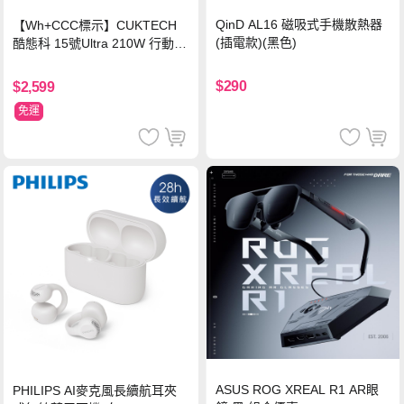
QinD AL16 磁吸式手機散熱器
【Wh+CCC標示】CUKTECH
(插電款)(黑色)
酷態科 15號Ultra 210W 行動電
源 20000mAh (PB200U) -灰色
$290
$2,599
免運
ASUS ROG XREAL R1 AR眼
PHILIPS AI麥克風長續航耳夾