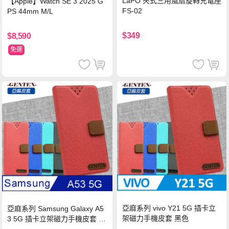
LaPO 夾式三用風扇旋轉充電座
【Apple】Watch SE 3 2025 G
FS-02
PS 44mm M/L
$349
$8,590
免運
亞麻系列 vivo Y21 5G 插卡立
亞麻系列 Samsung Galaxy A5
架磁力手機皮套 黑色
3 5G 插卡立架磁力手機皮套 藍