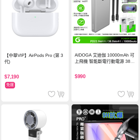
AIDOGA 艾迪伽 10000mAh 可
【中華VIP】AirPods Pro (第 3
上飛機 智能斷電行動電源 38.5
代)
Wh PD雙向快充充電線 鈦銀 台
灣BSMI/中國CCC/歐美CE/FCC
$990
$7,190
認證
免運