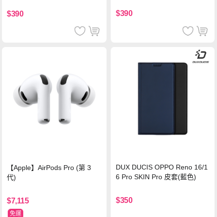
色
$390
$390
DUX DUCIS OPPO Reno 16/1
【Apple】AirPods Pro (第 3
6 Pro SKIN Pro 皮套(藍色)
代)
$350
$7,115
免運