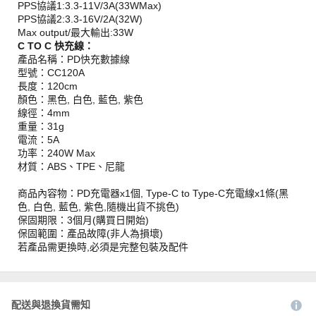
PPS協議1:3.3-11V/3A(33WMax)
PPS協議2:3.3-16V/2A(32W)
Max output/最大輸出:33W
C TO C 快充線：
產品名稱：PD快充數據線
型號：CC120A
長度：120cm
顏色：黑色, 白色, 藍色, 紫色
線徑：4mm
重量：31g
電流：5A
功率：240W Max
材質：ABS、TPE、尼龍
商品內容物：PD充電器x1個, Type-C to Type-C充電線x1條(黑
色, 白色, 藍色, 紫色,隨機出貨不挑色)
保固期限：3個月(購買日開始)
保固範圍：產品故障(非人為損壞)
若產品需更換時,必須是完整包裝及配件
配送與退換貨需知