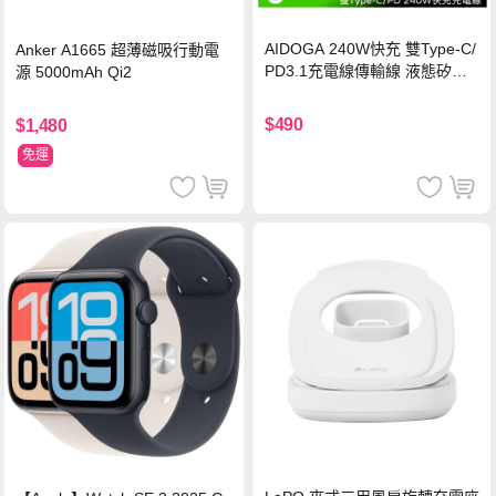
AIDOGA 240W快充 雙Type-C/
Anker A1665 超薄磁吸行動電
PD3.1充電線傳輸線 液態矽膠
源 5000mAh Qi2
硅膠 2M 支援iPhone17/安卓/手
機/平板/筆電
$490
$1,480
免運