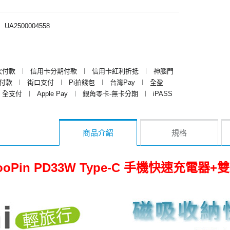
︱
UA2500004558
次付款
︱
信用卡分期付款
︱
信用卡紅利折抵
︱
神腦門
y付款
︱
街口支付
︱
Pi拍錢包
︱
台灣Pay
︱
全盈
全支付
︱
Apple Pay
︱
銀角零卡-無卡分期
︱
iPASS
商品介紹
規格
ooPin PD33W Type-C 手機快速充電器