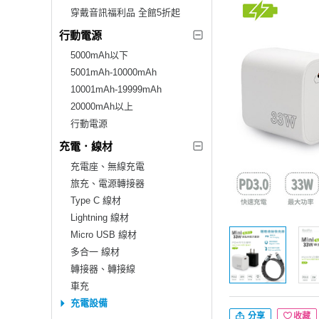
穿戴音訊福利品 全館5折起
行動電源
5000mAh以下
5001mAh-10000mAh
10001mAh-19999mAh
20000mAh以上
行動電源
充電．線材
充電座、無線充電
旅充、電源轉接器
Type C 線材
Lightning 線材
Micro USB 線材
多合一 線材
轉接器、轉接線
車充
充電設備
分享
收藏