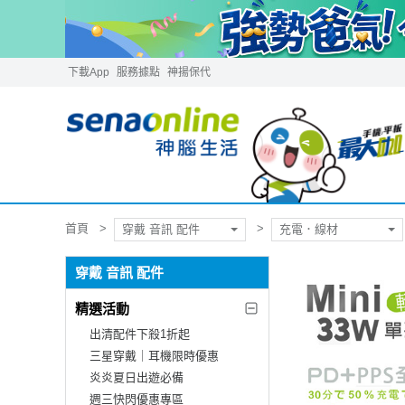
下載App
服務據點
神揚保代
首頁
穿戴 音訊 配件
充電．線材
穿戴 音訊 配件
精選活動
出清配件下殺1折起
三星穿戴｜耳機限時優惠
炎炎夏日出遊必備
週三快閃優惠專區