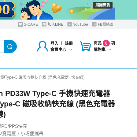
展開廣告
S-CARE
加入LINE
YouTube
FB粉絲團
商品
項
登入
︱
註冊
0
購物車
會員中心
器+雙頭Type-C 磁吸收納快充線 (黑色充電器+快充線)
in PD33W Type-C 手機快速充電器
Type-C 磁吸收納快充線 (黑色充電器
線)
PD/PPS快充
240V寬電壓，小巧便攜帶