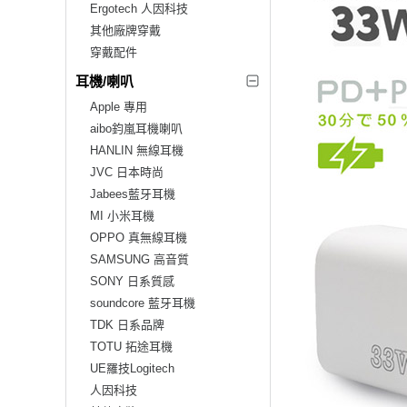
Ergotech 人因科技
其他廠牌穿戴
穿戴配件
耳機/喇叭
Apple 專用
aibo鈞嵐耳機喇叭
HANLIN 無線耳機
JVC 日本時尚
Jabees藍牙耳機
MI 小米耳機
OPPO 真無線耳機
SAMSUNG 高音質
SONY 日系質感
soundcore 藍牙耳機
TDK 日系品牌
TOTU 拓途耳機
UE羅技Logitech
人因科技