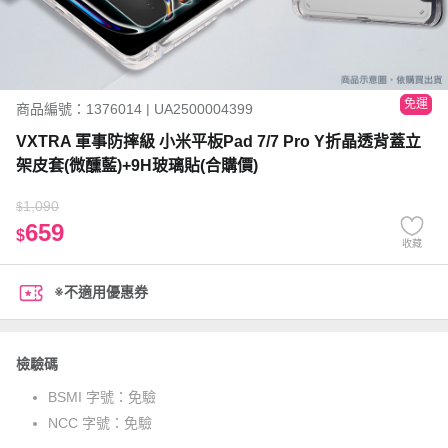
免運
商品編號：1376014 | UA2500004399
VXTRA 軍事防摔級 小米平板Pad 7/7 Pro Y折晶透背蓋立
架皮套(微醺藍)+9H玻璃貼(合購價)
1,090
$
659
$
收藏
※不適用優惠券
檢驗碼
BSMI 字號：
免驗
NCC 字號：
免驗