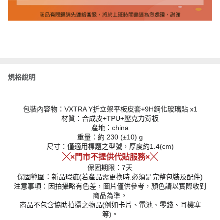
規格說明
包裝內容物：VXTRA Y折立架平板皮套+9H鋼化玻璃貼 x1
材質：合成皮+TPU+壓克力背板
產地：china
重量：約 230 (±10) g
尺寸：僅適用標題之型號，厚度約1.4(cm)
╳×門市不提供代貼服務×╳
保固期限：7天
保固範圍：新品瑕疵(若產品需更換時,必須是完整包裝及配件)
注意事項：因拍攝略有色差，圖片僅供參考，顏色請以實際收到
商品為準。
商品不包含協助拍攝之物品(例如卡片、電池、零錢、耳機塞
等)。