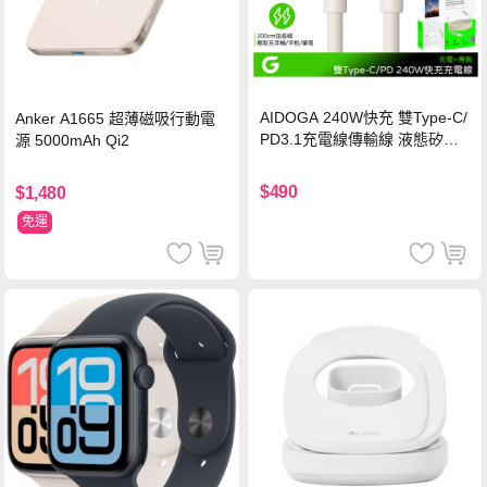
AIDOGA 240W快充 雙Type-C/
Anker A1665 超薄磁吸行動電
PD3.1充電線傳輸線 液態矽膠
源 5000mAh Qi2
硅膠 2M 支援iPhone17/安卓/手
機/平板/筆電
$490
$1,480
免運