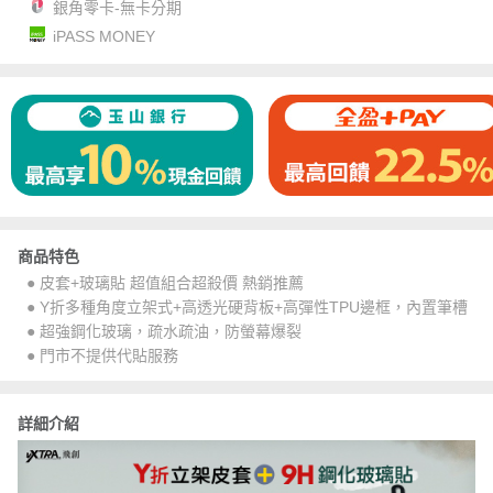
銀角零卡-無卡分期
iPASS MONEY
商品特色
● 皮套+玻璃貼 超值組合超殺價 熱銷推薦
● Y折多種角度立架式+高透光硬背板+高彈性TPU邊框，內置筆槽
● 超強鋼化玻璃，疏水疏油，防螢幕爆裂
● 門市不提供代貼服務
詳細介紹