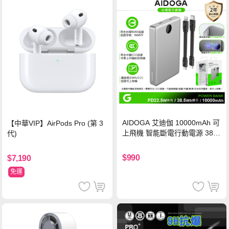
AIDOGA 艾迪伽 10000mAh 可
【中華VIP】AirPods Pro (第 3
上飛機 智能斷電行動電源 38.5
代)
Wh PD雙向快充充電線 鈦銀 台
灣BSMI/中國CCC/歐美CE/FCC
$990
$7,190
認證
免運