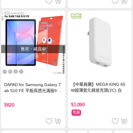
售完，補貨中
【中華員購】MEGA KING 65
DAPAD for Samsung Galaxy T
W超薄氮化鎵旅充頭(2C) 白
ab S10 FE 平板高透光滿版9H
鋼化玻璃保護貼
$1,090
$620
免運