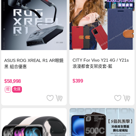
CITY For Vivo Y21 4G / Y21s
ASUS ROG XREAL R1 AR眼鏡
浪漫都會支架皮套-藍
黑 組合優惠
$399
$58,998
贈
免運