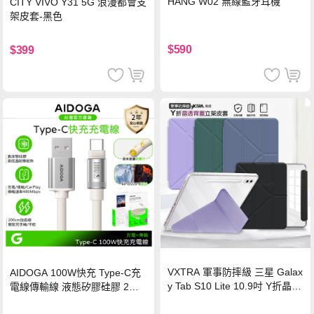
HANG W02 無線藍牙耳機
CITY VIVO Y31 5G 浪漫都會支
架皮套-黑色
$590
$399
VXTRA 軍事防摔級 三星 Galax
AIDOGA 100W快充 Type-C充
y Tab S10 Lite 10.9吋 Y折晶透
電線傳輸線 液態矽膠硅膠 2M
背蓋立架皮套 含筆槽(經典黑)
支援iPhone17/安卓/手機/平板