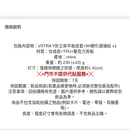
規格說明
包裝內容物：VXTRA Y折立架平板皮套+9H鋼化玻璃貼 x1
材質：合成皮+TPU+壓克力背板
產地：china
重量：約 230 (±10) g
尺寸：僅適用標題之型號，厚度約1.4(cm)
╳×門市不提供代貼服務×╳
保固期限：7天
保固範圍：新品瑕疵(若產品需更換時,必須是完整包裝及配件)
注意事項：因拍攝略有色差，圖片僅供參考，顏色請以實際收到
商品為準。
商品不包含協助拍攝之物品(例如卡片、電池、零錢、耳機塞
等)。
長度、寬度尺寸會有些微誤差，不含商品主機。