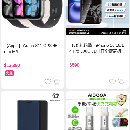
【5倍抗衝擊】iPhone 16/15/1
【Apple】Watch S11 GPS 46
4 Pro 500C 3D曲面全覆蓋鋼化
mm M/L
玻璃貼 0.5mm極窄邊框 防指紋
保護貼
$590
$13,390
免運