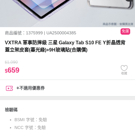
免運
商品編號：1375999 | UA2500004385
VXTRA 軍事防摔級 三星 Galaxy Tab S10 FE Y折晶透背
蓋立架皮套(暮光綠)+9H玻璃貼(合購價)
1,090
$
659
$
收藏
※不適用優惠券
檢驗碼
BSMI 字號：
免驗
NCC 字號：
免驗