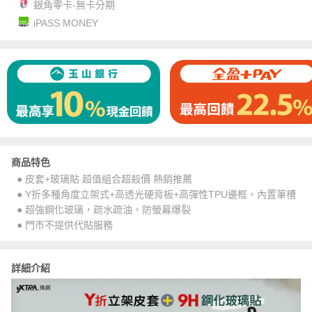
銀角零卡-無卡分期
iPASS MONEY
商品特色
● 皮套+玻璃貼 超值組合超殺價 熱銷推薦
● Y折多種角度立架式+高透光硬背板+高彈性TPU邊框，內置筆槽
● 超強鋼化玻璃，疏水疏油，防螢幕爆裂
● 門市不提供代貼服務
詳細介紹