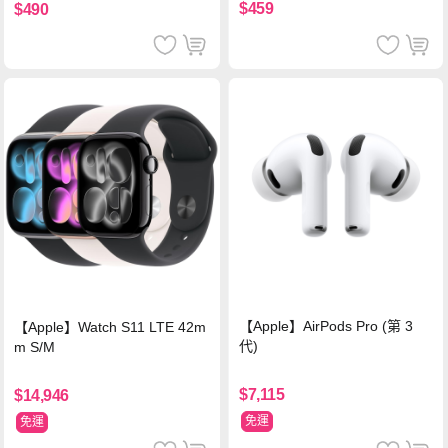
$459
$490
【Apple】AirPods Pro (第 3
【Apple】Watch S11 LTE 42m
代)
m S/M
$7,115
$14,946
免運
免運