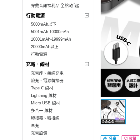
穿戴音訊福利品 全館5折起
行動電源
5000mAh以下
5001mAh-10000mAh
10001mAh-19999mAh
20000mAh以上
行動電源
充電．線材
充電座、無線充電
旅充、電源轉接器
Type C 線材
Lightning 線材
Micro USB 線材
多合一 線材
轉接器、轉接線
車充
充電設備
分享
收藏