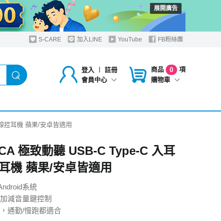
展開廣告
S-CARE
加入LINE
YouTube
FB粉絲團
商品
項
登入
︱
註冊
0
購物車
會員中心
入耳式線控耳機 蘋果/安卓皆適用
CA 極致動聽 USB-C Type-C 入耳
耳機 蘋果/安卓皆適用
ndroid系統
加減音量鍵控制
，通勤/慢跑都適合