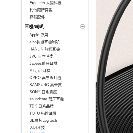
Ergotech 人因科技
其他廠牌穿戴
穿戴配件
耳機/喇叭
Apple 專用
aibo鈞嵐耳機喇叭
HANLIN 無線耳機
JVC 日本時尚
Jabees藍牙耳機
MI 小米耳機
OPPO 真無線耳機
SAMSUNG 高音質
SONY 日系質感
soundcore 藍牙耳機
TDK 日系品牌
TOTU 拓途耳機
UE羅技Logitech
人因科技