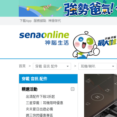
下載App
服務據點
神揚保代
首頁
穿戴 音訊 配件
耳機/喇叭
穿戴 音訊 配件
精選活動
出清配件下殺1折起
三星穿戴｜耳機限時優惠
炎炎夏日出遊必備
週三快閃優惠專區