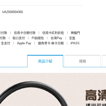
︱
UA2500004365
次付款
︱
信用卡分期付款
︱
信用卡紅利折抵
︱
神腦門
y付款
︱
街口支付
︱
Pi拍錢包
︱
台灣Pay
︱
全盈
全支付
︱
Apple Pay
︱
銀角零卡-無卡分期
︱
iPASS
商品介紹
規格