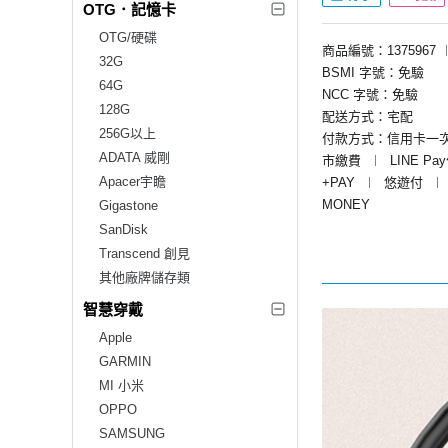
OTG．記憶卡
OTG/硬碟
商品編號：1375967
32G
BSMI 字號：免驗
64G
NCC 字號：免驗
128G
配送方式：宅配
256G以上
付款方式：信用卡一
ADATA 威剛
市繳費
︱
LINE Pa
Apacer宇瞻
+PAY
︱
悠遊付
︱
MONEY
Gigastone
SanDisk
Transcend 創見
其他廠牌儲存類
智慧穿戴
Apple
GARMIN
MI 小米
OPPO
SAMSUNG