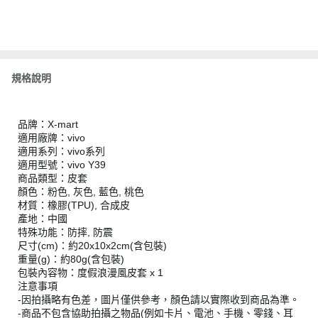
規格說明
品牌：X-mart
適用廠牌：vivo
適用系列：vivo系列
適用型號：vivo Y39
商品類型：皮套
顏色：粉色, 灰色, 藍色, 桃色
材質：橡膠(TPU), 合成皮
產地：中國
特殊功能：防摔, 防震
尺寸(cm)：約20x10x2cm(含包裝)
重量(g)：約80g(含包裝)
包裝內容物：度假浪漫風皮套 x 1
注意事項
-因拍攝略有色差，圖片僅供參考，顏色請以實際收到商品為準。
-商品不包含協助拍攝之物品(例如卡片、電池、手機、零錢、耳