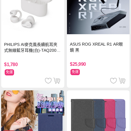
ASUS ROG XREAL R1 AR眼
PHILIPS AI麥克風長續航耳夾
鏡 黑
式無線藍牙耳機(白)-TAQ2000
WT
$25,990
$1,780
免運
免運