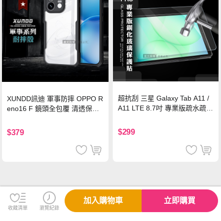
超抗刮 三星 Galaxy Tab A11 /
XUNDD訊迪 軍事防摔 OPPO R
A11 LTE 8.7吋 專業版疏水疏油
eno16 F 鏡頭全包覆 清透保護
9H鋼化玻璃膜 平板玻璃貼
殼 手機殼(夜幕黑)
$299
$379
加入購物車
立即購買
收藏清單
瀏覽紀錄