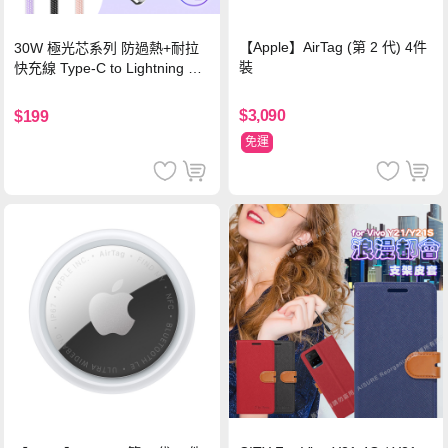
【Apple】AirTag (第 2 代) 4件
30W 極光芯系列 防過熱+耐拉
裝
快充線 Type-C to Lightning 傳
輸充電線(1.2M)黑色
$3,090
$199
免運