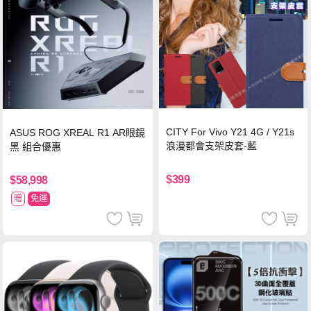
CITY For Vivo Y21 4G / Y21s
ASUS ROG XREAL R1 AR眼鏡
浪漫都會支架皮套-藍
黑 組合優惠
$399
$58,998
贈
免運