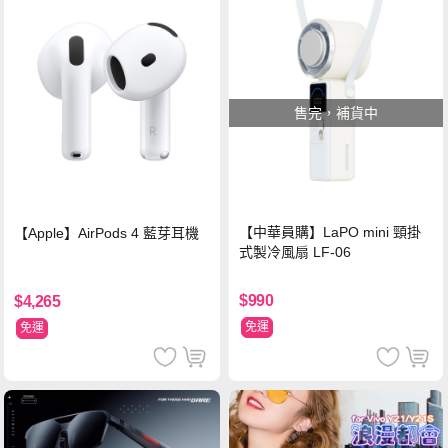
售完，補貨中
【中華員購】LaPO mini 頸掛
【Apple】AirPods 4 藍芽耳機
式製冷風扇 LF-06
$990
$4,265
免運
免運