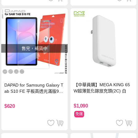
售完，補貨中
【中華員購】MEGA KING 65
DAPAD for Samsung Galaxy T
W超薄氮化鎵旅充頭(2C) 白
ab S10 FE 平板高透光滿版9H
鋼化玻璃保護貼
$1,090
$620
免運