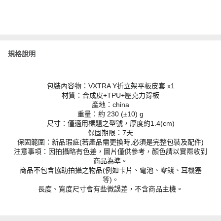
規格說明
包裝內容物：VXTRA Y折立架平板皮套 x1
材質：合成皮+TPU+壓克力背板
產地：china
重量：約 230 (±10) g
尺寸：僅適用標題之型號，厚度約1.4(cm)
保固期限：7天
保固範圍：新品瑕疵(若產品需更換時,必須是完整包裝及配件)
注意事項：因拍攝略有色差，圖片僅供參考，顏色請以實際收到
商品為準。
商品不包含協助拍攝之物品(例如卡片、電池、零錢、耳機塞
等)。
長度、寬度尺寸會有些微誤差，不含商品主機。