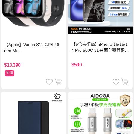
【5倍抗衝擊】iPhone 16/15/1
【Apple】Watch S11 GPS 46
4 Pro 500C 3D曲面全覆蓋鋼化
mm M/L
玻璃貼 0.5mm極窄邊框 防指紋
保護貼
$590
$13,390
免運