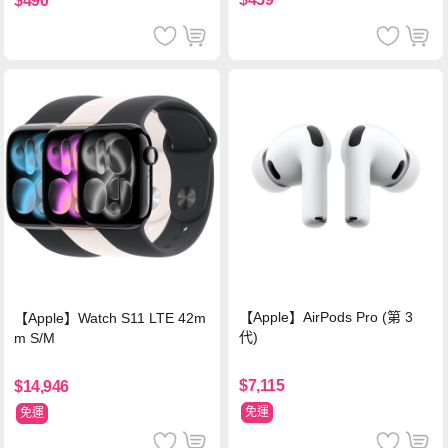
$490
【Apple】AirPods Pro (第 3
【Apple】Watch S11 LTE 42m
代)
m S/M
$7,115
$14,946
免運
免運