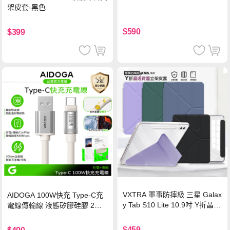
架皮套-黑色
$590
$399
VXTRA 軍事防摔級 三星 Galax
AIDOGA 100W快充 Type-C充
y Tab S10 Lite 10.9吋 Y折晶透
電線傳輸線 液態矽膠硅膠 2M
背蓋立架皮套 含筆槽(經典黑)
支援iPhone17/安卓/手機/平板
$459