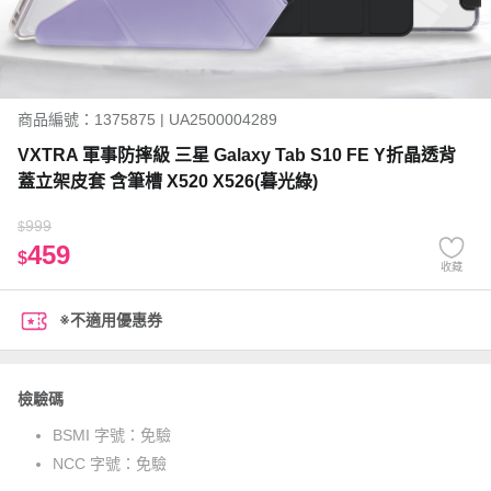
商品編號：1375875 | UA2500004289
VXTRA 軍事防摔級 三星 Galaxy Tab S10 FE Y折晶透背
蓋立架皮套 含筆槽 X520 X526(暮光綠)
999
$
459
$
收藏
※不適用優惠券
檢驗碼
BSMI 字號：
免驗
NCC 字號：
免驗