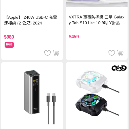
VXTRA 軍事防摔級 三星 Galax
【Apple】 240W USB-C 充電
y Tab S10 Lite 10.9吋 Y折晶透
連接線 (2 公尺) 2024
背蓋立架皮套 含筆槽(經典黑)
$459
$980
免運