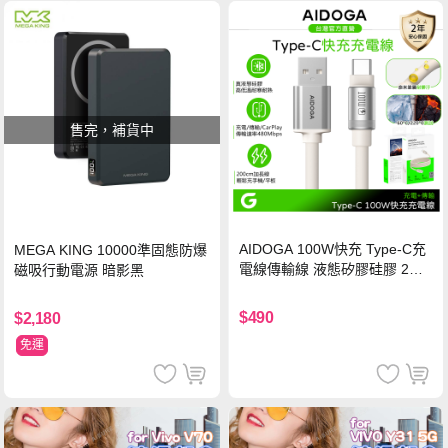
售完，補貨中
AIDOGA 100W快充 Type-C充
MEGA KING 10000準固態防爆
電線傳輸線 液態矽膠硅膠 2M
磁吸行動電源 暗影黑
支援iPhone17/安卓/手機/平板
$490
$2,180
免運