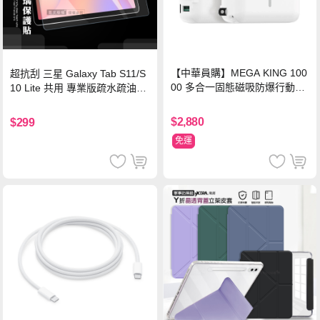
【中華員購】MEGA KING 100
超抗刮 三星 Galaxy Tab S11/S
00 多合一固態磁吸防爆行動電
10 Lite 共用 專業版疏水疏油9H
源 冰曜白
鋼化玻璃膜 平板玻璃貼
$2,880
$299
免運