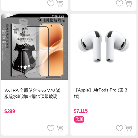
【Apple】AirPods Pro (第 3
VXTRA 全膠貼合 vivo V70 滿
代)
版疏水疏油9H鋼化頂級玻璃貼
保護貼(黑)
$7,115
$299
免運