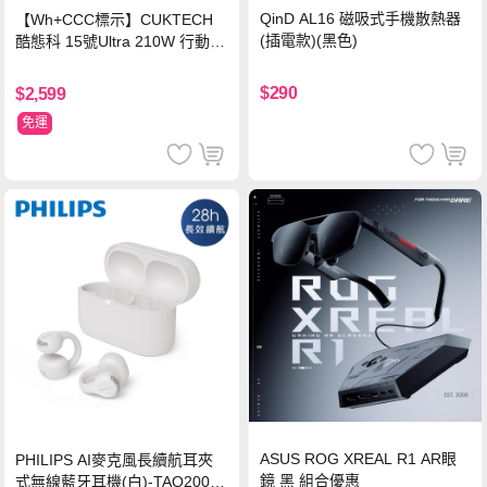
QinD AL16 磁吸式手機散熱器
【Wh+CCC標示】CUKTECH
(插電款)(黑色)
酷態科 15號Ultra 210W 行動電
源 20000mAh (PB200U) -灰色
$290
$2,599
免運
ASUS ROG XREAL R1 AR眼
PHILIPS AI麥克風長續航耳夾
鏡 黑 組合優惠
式無線藍牙耳機(白)-TAQ2000