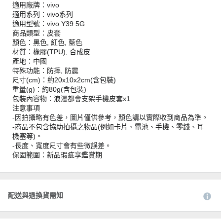
適用廠牌：vivo
適用系列：vivo系列
適用型號：vivo Y39 5G
商品類型：皮套
顏色：黑色, 紅色, 藍色
材質：橡膠(TPU), 合成皮
產地：中國
特殊功能：防摔, 防震
尺寸(cm)：約20x10x2cm(含包裝)
重量(g)：約80g(含包裝)
包裝內容物：浪漫都會支架手機皮套x1
注意事項
-因拍攝略有色差，圖片僅供參考，顏色請以實際收到商品為準。
-商品不包含協助拍攝之物品(例如卡片、電池、手機、零錢、耳
機塞等)。
-長度、寬度尺寸會有些微誤差。
保固範圍：新品瑕疵享鑑賞期
配送與退換貨需知