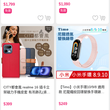
$1,090
$1,799
免運
免運
【Timo】小米手環10/9/8 通用
CITY都會風 realme 16 插卡立
款 尼龍織紋回環替換手環錶帶-
架磁力手機皮套 有吊飾孔(承諾
珍珠粉
黑)
$249
$399