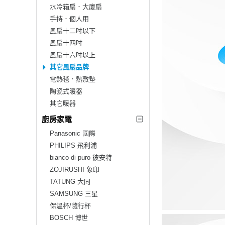
水冷箱扇．大廈扇
手持．個人用
風扇十二吋以下
風扇十四吋
風扇十六吋以上
其它風扇品牌
電熱毯．熱敷墊
陶瓷式暖器
其它暖器
廚房家電
Panasonic 國際
PHILIPS 飛利浦
bianco di puro 彼安特
ZOJIRUSHI 象印
TATUNG 大同
SAMSUNG 三星
保溫杯/隨行杯
BOSCH 博世