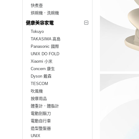
快煮壺
烘碗機．洗碗機
健康美容家電
Tokuyo
TAKASIMA 高島
Panasonic 國際
UNIX DO FOLD
Xiaomi 小米
Concern 康生
Dyson 戴森
TESCOM
吹風機
按摩用品
體重計．體脂計
電動刮鬍刀
電動自行車
造型整髮器
UNIX