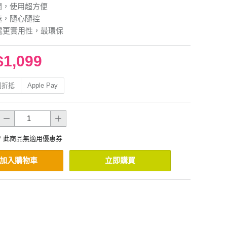
關，使用超方便
速，隨心隨控
充電更實用性，最環保
$1,099
利折抵
Apple Pay
* 此商品無適用優惠券
加入購物車
立即購買