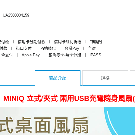
︱
UA2500004159
次付款
︱
信用卡分期付款
︱
信用卡紅利折抵
︱
神腦門
y付款
︱
街口支付
︱
Pi拍錢包
︱
台灣Pay
︱
全盈
全支付
︱
Apple Pay
︱
銀角零卡-無卡分期
︱
iPASS
商品介紹
規格
MINIQ 立式/夾式 兩用USB充電隨身風扇