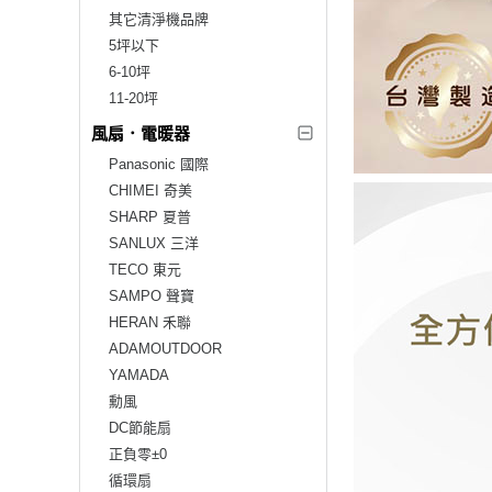
其它清淨機品牌
5坪以下
6-10坪
11-20坪
風扇．電暖器
Panasonic 國際
CHIMEI 奇美
SHARP 夏普
SANLUX 三洋
TECO 東元
SAMPO 聲寶
HERAN 禾聯
ADAMOUTDOOR
YAMADA
勳風
DC節能扇
正負零±0
循環扇