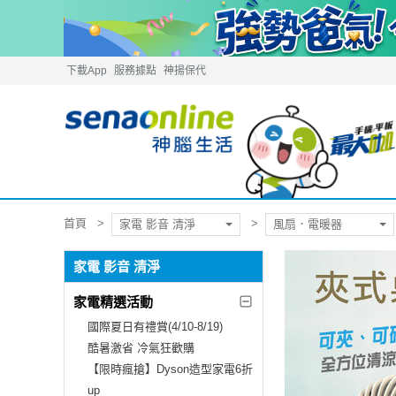
下載App
服務據點
神揚保代
首頁
家電 影音 清淨
風扇．電暖器
家電 影音 清淨
家電精選活動
國際夏日有禮賞(4/10-8/19)
酷暑激省 冷氣狂歡購
【限時瘋搶】Dyson造型家電6折
up