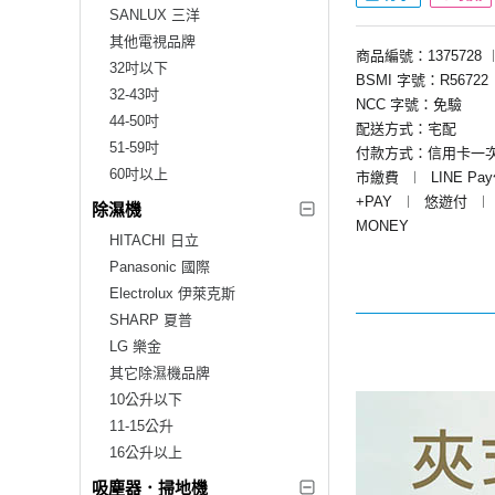
SANLUX 三洋
其他電視品牌
商品編號：1375728
32吋以下
BSMI 字號：R56722
32-43吋
NCC 字號：免驗
44-50吋
配送方式：宅配
51-59吋
付款方式：信用卡一
60吋以上
市繳費
︱
LINE Pa
+PAY
︱
悠遊付
︱
除濕機
MONEY
HITACHI 日立
Panasonic 國際
Electrolux 伊萊克斯
SHARP 夏普
LG 樂金
其它除濕機品牌
10公升以下
11-15公升
16公升以上
吸塵器．掃地機