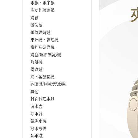
電鍋．電子鍋
多功能調理鍋
烤箱
微波爐
蒸氣烘烤爐
果汁機．調理機
攪拌及研磨機
烤盤/鬆餅/點心機
咖啡機
電磁爐
烤．製麵包機
冰淇淋/刨冰/製冰機
其他
其它料理電器
濾水壺
淨水器
氣泡水機
飲水設備
熱水瓶