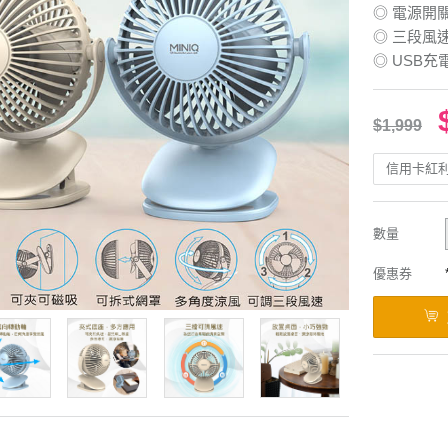
◎ 電源開
◎ 三段風
◎ USB
$1,999
信用卡紅
數量
優惠券