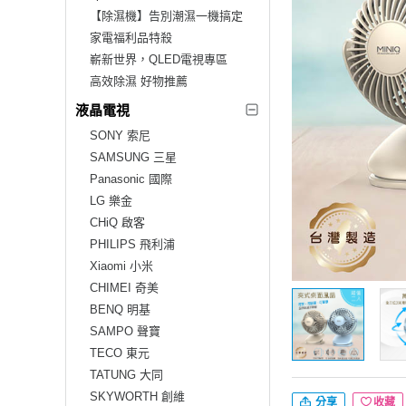
【除濕機】告別潮濕一機搞定
家電福利品特殺
嶄新世界，QLED電視專區
高效除濕 好物推薦
液晶電視
SONY 索尼
SAMSUNG 三星
Panasonic 國際
LG 樂金
CHiQ 啟客
PHILIPS 飛利浦
Xiaomi 小米
CHIMEI 奇美
BENQ 明基
SAMPO 聲寶
TECO 東元
TATUNG 大同
SKYWORTH 創維
分享
收藏