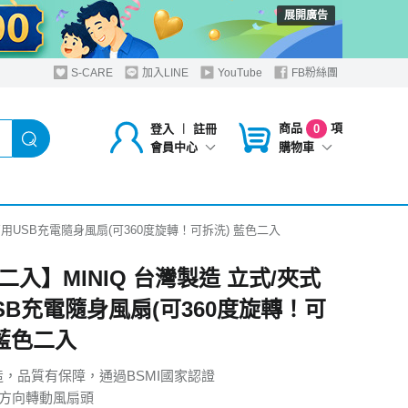
展開廣告
S-CARE
加入LINE
YouTube
FB粉絲團
商品
項
登入
︱
註冊
0
購物車
會員中心
兩用USB充電隨身風扇(可360度旋轉！可拆洗) 藍色二入
二入】MINIQ 台灣製造 立式/夾式
SB充電隨身風扇(可360度旋轉！可
 藍色二入
造，品質有保障，通過BSMI國家認證
度多方向轉動風扇頭