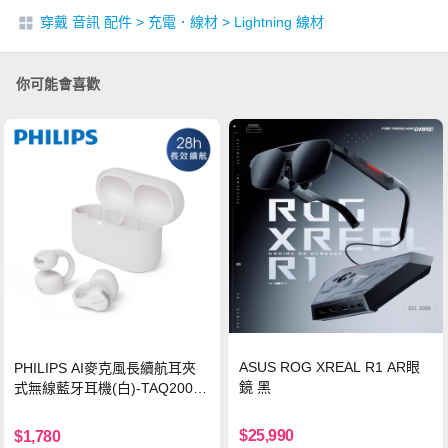
穿戴 音訊 配件
>
充電．線材
>
Lightning 線材
你可能會喜歡
ASUS ROG XREAL R1 AR眼
PHILIPS AI麥克風長續航耳夾
鏡 黑
式無線藍牙耳機(白)-TAQ2000
WT
$25,990
$1,780