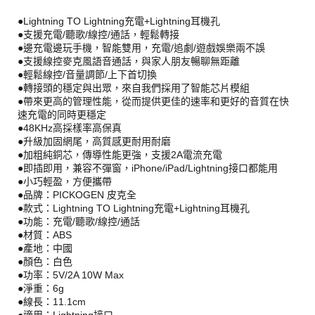
●Lightning TO Lightning充電+Lightning耳機孔
●支援充電/聽歌/線控/通話，輕鬆轉接
●邊充電邊玩手機，智能雙用，充電/追劇/遊戲娛樂兩不誤
●支援線控麥克風語音通話，與家人朋友暢聊無距離
●輕鬆線控/音量調節/上下首切換
●轉接頭的穩定與出眾，來自我們採用了智能芯片模組
●帶來更高的管理性能，從而提供更佳的速率和更好的音質在快
速充電的同時更穩定
●48KHz高採樣率高保真
●升級加固網尾，高質感更耐用耐磨
●加粗純銅芯，傳導性能更強，支援2A電流充電
●即插即用，兼容不彈窗，iPhone/iPad/Lightning接口都能用
●小巧輕盈，方便攜帶
●品牌：PICKOGEN 皮克全
●款式：Lightning TO Lightning充電+Lightning耳機孔
●功能：充電/聽歌/線控/通話
●材質：ABS
●產地：中國
●顏色：白色
●功率：5V/2A 10W Max
●淨重：6g
●線長：11.1cm