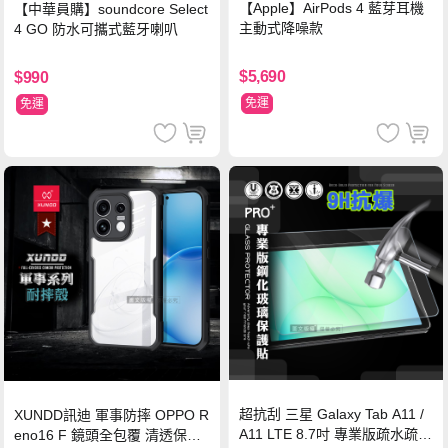
【Apple】AirPods 4 藍芽耳機
【中華員購】soundcore Select
主動式降噪款
4 GO 防水可攜式藍牙喇叭
$5,690
$990
免運
免運
超抗刮 三星 Galaxy Tab A11 /
XUNDD訊迪 軍事防摔 OPPO R
A11 LTE 8.7吋 專業版疏水疏油
eno16 F 鏡頭全包覆 清透保護