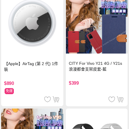
CITY For Vivo Y21 4G / Y21s
【Apple】AirTag (第 2 代) 1件
浪漫都會支架皮套-藍
裝
$399
$890
免運