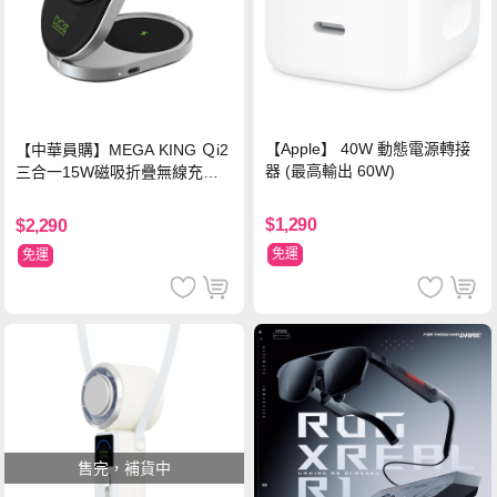
【Apple】 40W 動態電源轉接
【中華員購】MEGA KING Ｑi2
器 (最高輸出 60W)
三合一15W磁吸折疊無線充電
支架 黑
$1,290
$2,290
免運
免運
售完，補貨中