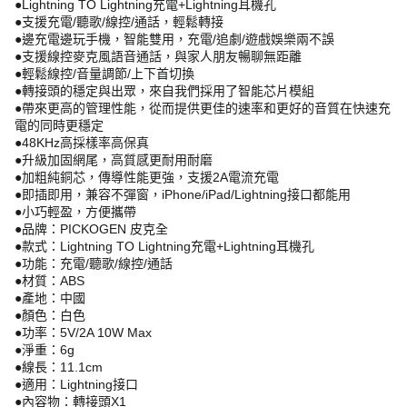
●Lightning TO Lightning充電+Lightning耳機孔
●支援充電/聽歌/線控/通話，輕鬆轉接
●邊充電邊玩手機，智能雙用，充電/追劇/遊戲娛樂兩不誤
●支援線控麥克風語音通話，與家人朋友暢聊無距離
●輕鬆線控/音量調節/上下首切換
●轉接頭的穩定與出眾，來自我們採用了智能芯片模組
●帶來更高的管理性能，從而提供更佳的速率和更好的音質在快速充
電的同時更穩定
●48KHz高採樣率高保真
●升級加固網尾，高質感更耐用耐磨
●加粗純銅芯，傳導性能更強，支援2A電流充電
●即插即用，兼容不彈窗，iPhone/iPad/Lightning接口都能用
●小巧輕盈，方便攜帶
●品牌：PICKOGEN 皮克全
●款式：Lightning TO Lightning充電+Lightning耳機孔
●功能：充電/聽歌/線控/通話
●材質：ABS
●產地：中國
●顏色：白色
●功率：5V/2A 10W Max
●淨重：6g
●線長：11.1cm
●適用：Lightning接口
●內容物：轉接頭X1