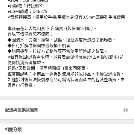
●適用：Lightning接口
●內容物：轉接頭X1
●BSMI認證：D45879
※音頻轉接器，適用於手機/平板本身沒有3.5mm耳機孔手機使用
本商品在非人為因素下,自購買日起保固12個月。
有以下情況者恕不保固：
◆因泡水、受潮、撞擊、刮傷、拉扯過度所造成之損壞者。
◆自行拆解或保固標籤毀損不明者。
◆錯用機型、拉拔方式錯誤等不當使用所造成之故障。
※若有保固/退貨需求時，消費者需提供發票(保固可提供影本)以
便保護消費者權益。
超過7天鑑賞期，保固期間請自費來回運費。
鑑賞期說明：本商品一經拆封使用如非故障品，不接受退換貨。
如經拆封後無法恢復原商品可銷售狀況而產生的包裝整新費，由
客戶自行負擔。
配送與退換貨需知
相關分類