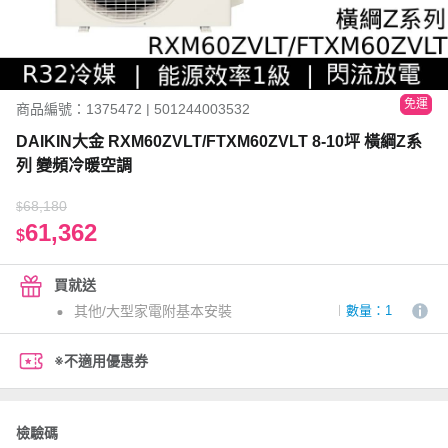
免運
商品編號：1375472 | 501244003532
DAIKIN大金 RXM60ZVLT/FTXM60ZVLT 8-10坪 橫綱Z系
列 變頻冷暖空調
68,180
$
61,362
$
買就送
其他/大型家電附基本安裝
數量：1
※不適用優惠券
檢驗碼