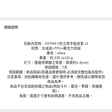
規格說明
包裝內容物：VXTRA Y折立架平板皮套 x1
材質：合成皮+TPU+壓克力背板
產地：china
重量：約 230 (±10) g
尺寸：僅適用標題之型號，厚度約1.4(cm)
保固期限：7天
保固範圍：新品瑕疵(若產品需更換時,必須是完整包裝及配件)
注意事項：因拍攝略有色差，圖片僅供參考，顏色請以實際收到
商品為準。
商品不包含協助拍攝之物品(例如卡片、電池、零錢、耳機塞
等)。
長度、寬度尺寸會有些微誤差，不含商品主機。