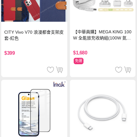
【中華員購】MEGA KING 100
CITY Vivo V70 浪漫都會支架皮
W 全能旅充收納組(100W 氮化
套-紅色
鎵旅充頭 +100W高速充電線附
萬國轉接器)
$1,680
$399
免運