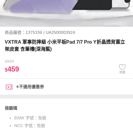
商品編號：1375336 | UA2500003924
VXTRA 軍事防摔級 小米平板Pad 7/7 Pro Y折晶透背蓋立
架皮套 含筆槽(深海藍)
999
$
459
$
收藏
※不適用優惠券
檢驗碼
BSMI 字號：
免驗
NCC 字號：
免驗