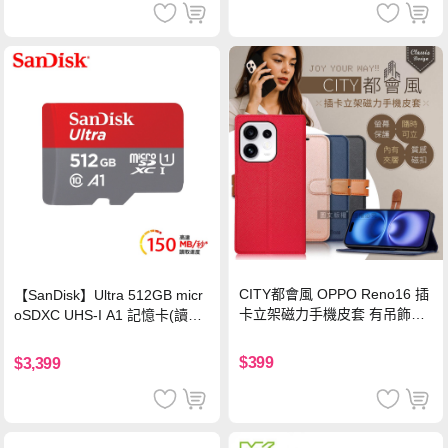
CITY都會風 OPPO Reno16 插
【SanDisk】Ultra 512GB micr
卡立架磁力手機皮套 有吊飾孔
oSDXC UHS-I A1 記憶卡(讀取
(奢華紅)
達150MB/s)
$399
$3,399