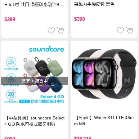
架磁力手機皮套 黑色
R 6.1吋 共用 滿版疏水疏油9H
鋼化頂級玻璃膜(黑)
$390
$299
售完，補貨中
【Apple】Watch S11 LTE 46m
【中華員購】soundcore Select
m M/L
4 GO 防水可攜式藍牙喇叭
$16,318