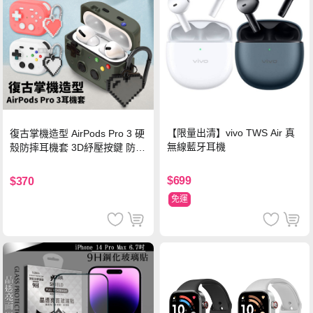
【限量出清】vivo TWS Air 真
復古掌機造型 AirPods Pro 3 硬
無線藍牙耳機
殼防摔耳機套 3D紓壓按鍵 防開
鎖扣 附心形掛勾(懷舊灰)
$699
$370
免運