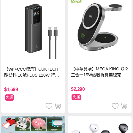
【中華員購】MEGA KING Ｑi2
【Wh+CCC標示】CUKTECH
三合一15W磁吸折疊無線充電
酷態科 10號PLUS 120W 行動
支架 黑
電源 15000mAh (PB150P)-黑
色
$2,290
$1,699
免運
免運