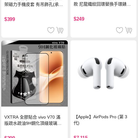
款 尼龍織紋回環替換手環錶帶-
架磁力手機皮套 有吊飾孔(承諾
珍珠粉
黑)
$249
$399
【Apple】AirPods Pro (第 3
VXTRA 全膠貼合 vivo V70 滿
代)
版疏水疏油9H鋼化頂級玻璃貼
保護貼(黑)
$7,115