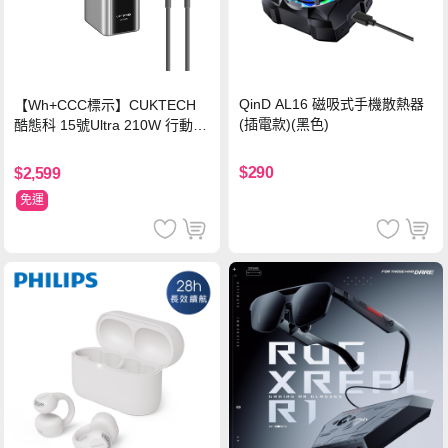
QinD AL16 磁吸式手機散熱器
【Wh+CCC標示】CUKTECH
(插電款)(黑色)
酷態科 15號Ultra 210W 行動電
源 20000mAh (PB200U) -灰色
$290
$2,599
免運