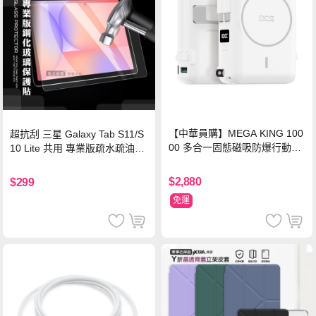
【中華員購】MEGA KING 100
超抗刮 三星 Galaxy Tab S11/S
00 多合一固態磁吸防爆行動電
10 Lite 共用 專業版疏水疏油9H
源 冰曜白
鋼化玻璃膜 平板玻璃貼
$2,880
$299
免運