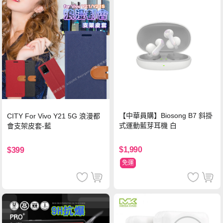
【中華員購】Biosong B7 斜掛
CITY For Vivo Y21 5G 浪漫都
式運動藍芽耳機 白
會支架皮套-藍
$1,990
$399
免運