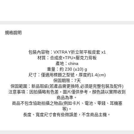
規格說明
包裝內容物：VXTRA Y折立架平板皮套 x1
材質：合成皮+TPU+壓克力背板
產地：china
重量：約 230 (±10) g
尺寸：僅適用標題之型號，厚度約1.4(cm)
保固期限：7天
保固範圍：新品瑕疵(若產品需更換時,必須是完整包裝及配件)
注意事項：因拍攝略有色差，圖片僅供參考，顏色請以實際收到
商品為準。
商品不包含協助拍攝之物品(例如卡片、電池、零錢、耳機塞
等)。
長度、寬度尺寸會有些微誤差，不含商品主機。