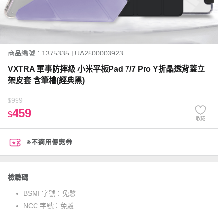
商品編號：1375335 | UA2500003923
VXTRA 軍事防摔級 小米平板Pad 7/7 Pro Y折晶透背蓋立
架皮套 含筆槽(經典黑)
999
$
459
$
收藏
※不適用優惠券
檢驗碼
BSMI 字號：
免驗
NCC 字號：
免驗