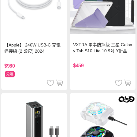
VXTRA 軍事防摔級 三星 Galax
【Apple】 240W USB-C 充電
y Tab S10 Lite 10.9吋 Y折晶透
連接線 (2 公尺) 2024
背蓋立架皮套 含筆槽(經典黑)
$459
$980
免運