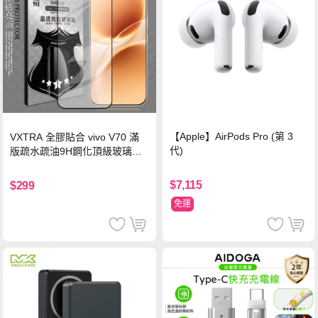
【Apple】AirPods Pro (第 3
VXTRA 全膠貼合 vivo V70 滿
代)
版疏水疏油9H鋼化頂級玻璃貼
保護貼(黑)
$7,115
$299
免運