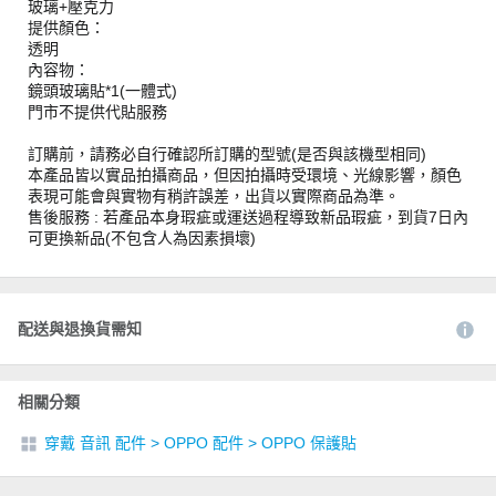
玻璃+壓克力
提供顏色：
透明
內容物：
鏡頭玻璃貼*1(一體式)
門市不提供代貼服務
訂購前，請務必自行確認所訂購的型號(是否與該機型相同)
本產品皆以實品拍攝商品，但因拍攝時受環境、光線影響，顏色
表現可能會與實物有稍許誤差，出貨以實際商品為準。
售後服務 : 若產品本身瑕疵或運送過程導致新品瑕疵，到貨7日內
可更換新品(不包含人為因素損壞)
配送與退換貨需知
相關分類
穿戴 音訊 配件
>
OPPO 配件
>
OPPO 保護貼