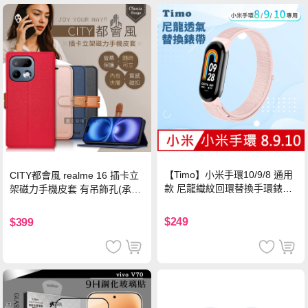
【Timo】小米手環10/9/8 通用
CITY都會風 realme 16 插卡立
款 尼龍織紋回環替換手環錶帶-
架磁力手機皮套 有吊飾孔(承諾
珍珠粉
黑)
$249
$399