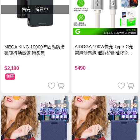
售完，補貨中
AIDOGA 100W快充 Type-C充
MEGA KING 10000準固態防爆
電線傳輸線 液態矽膠硅膠 2M
磁吸行動電源 暗影黑
支援iPhone17/安卓/手機/平板
$490
$2,180
免運