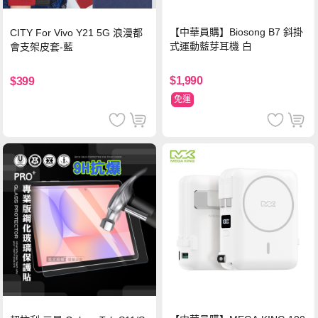
【中華員購】Biosong B7 斜掛
CITY For Vivo Y21 5G 浪漫都
式運動藍芽耳機 白
會支架皮套-藍
$1,990
$399
免運