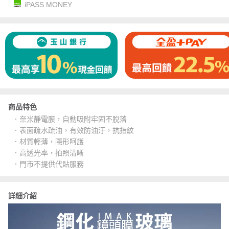
iPASS MONEY
商品特色
．奈米靜電膜，自動吸附牢固不脫落
．表面疏水疏油，有效防油汙，抗指紋
．材質輕薄，隱形呵護
．高透光率，拍照清晰
．門市不提供代貼服務
詳細介紹