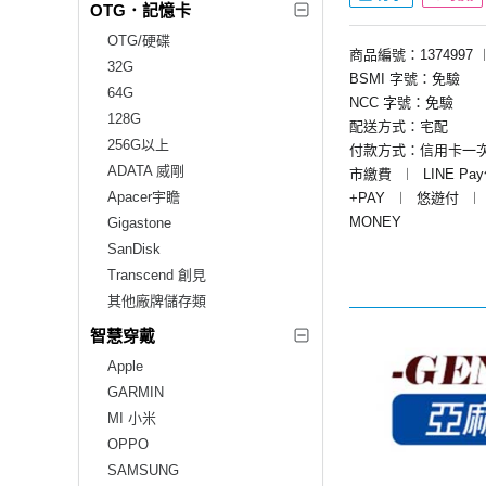
OTG．記憶卡
OTG/硬碟
商品編號：1374997
32G
BSMI 字號：免驗
64G
NCC 字號：免驗
128G
配送方式：宅配
256G以上
付款方式：信用卡一
ADATA 威剛
市繳費
︱
LINE Pa
Apacer宇瞻
+PAY
︱
悠遊付
︱
MONEY
Gigastone
SanDisk
Transcend 創見
其他廠牌儲存類
智慧穿戴
Apple
GARMIN
MI 小米
OPPO
SAMSUNG