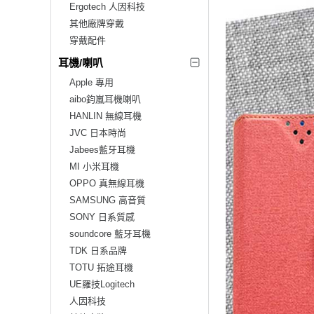
Ergotech 人因科技
其他廠牌穿戴
穿戴配件
耳機/喇叭
Apple 專用
aibo鈞嵐耳機喇叭
HANLIN 無線耳機
JVC 日本時尚
Jabees藍牙耳機
MI 小米耳機
OPPO 真無線耳機
SAMSUNG 高音質
SONY 日系質感
soundcore 藍牙耳機
TDK 日系品牌
TOTU 拓途耳機
UE羅技Logitech
人因科技