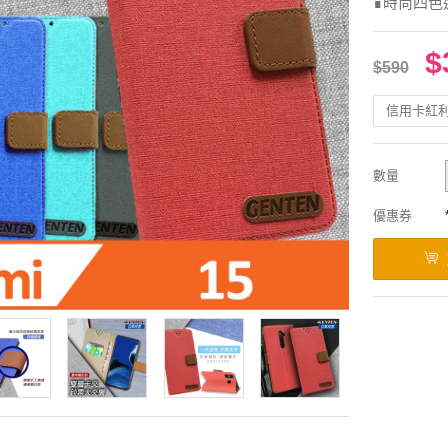
∎時尚四色
$
$590
信用卡紅
數量
優惠券