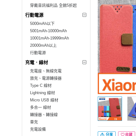
穿戴音訊福利品 全館5折起
行動電源
5000mAh以下
5001mAh-10000mAh
10001mAh-19999mAh
20000mAh以上
行動電源
充電．線材
充電座、無線充電
旅充、電源轉接器
Type C 線材
Lightning 線材
Micro USB 線材
多合一 線材
轉接器、轉接線
車充
充電設備
分享
收藏