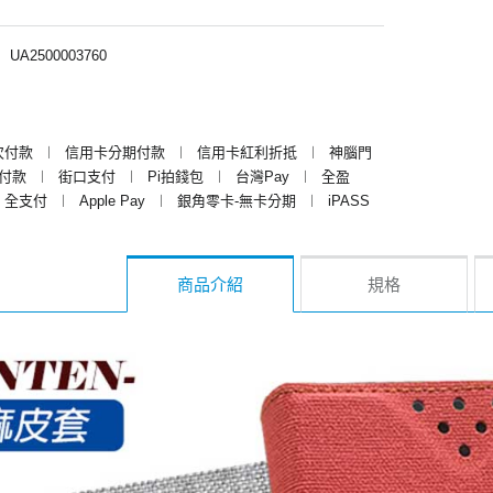
︱
UA2500003760
次付款
︱
信用卡分期付款
︱
信用卡紅利折抵
︱
神腦門
y付款
︱
街口支付
︱
Pi拍錢包
︱
台灣Pay
︱
全盈
全支付
︱
Apple Pay
︱
銀角零卡-無卡分期
︱
iPASS
商品介紹
規格