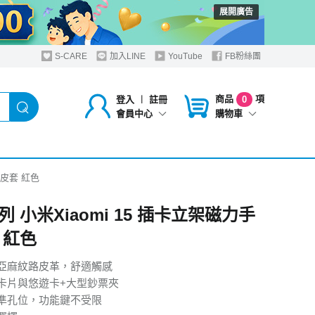
展開廣告
S-CARE
加入LINE
YouTube
FB粉絲團
商品
項
登入
︱
註冊
0
購物車
會員中心
機皮套 紅色
 小米Xiaomi 15 插卡立架磁力手
 紅色
亞麻紋路皮革，舒適觸感
卡片與悠遊卡+大型鈔票夾
準孔位，功能鍵不受限