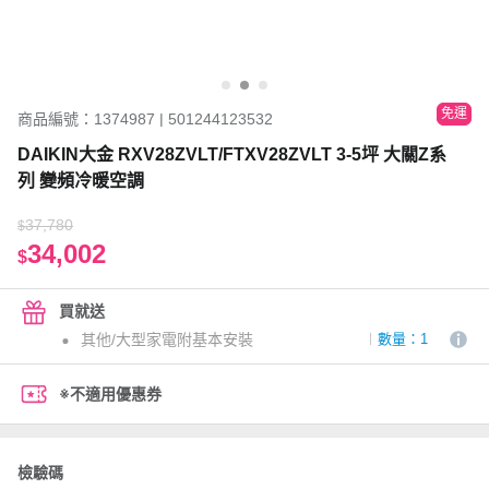
免運
商品編號：1374987 | 501244123532
DAIKIN大金 RXV28ZVLT/FTXV28ZVLT 3-5坪 大關Z系
列 變頻冷暖空調
37,780
$
34,002
$
買就送
其他/大型家電附基本安裝
數量：1
※不適用優惠券
檢驗碼