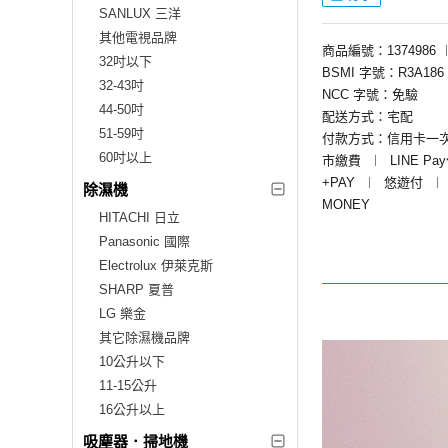
SANLUX 三洋
其他電視品牌
商品編號：1374986
32吋以下
BSMI 字號：R3A186
32-43吋
NCC 字號：免驗
44-50吋
配送方式：宅配
51-59吋
付款方式：信用卡一
60吋以上
市繳費
︱
LINE Pa
+PAY
︱
悠遊付
︱
除濕機
MONEY
HITACHI 日立
Panasonic 國際
Electrolux 伊萊克斯
SHARP 夏普
LG 樂金
其它除濕機品牌
10公升以下
11-15公升
16公升以上
吸塵器．掃地機