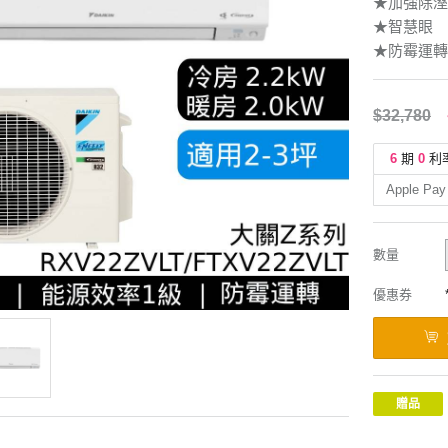
★加強除溼
★智慧眼
★防霉運轉
$32,780
6
期
0
利
Apple Pay
數量
優惠券
贈品