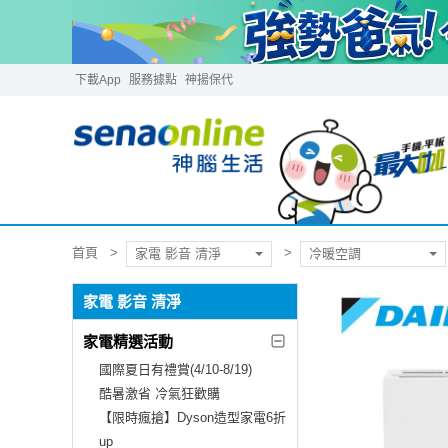
下載App
服務據點
神揚保代
首頁
家電 影音 清淨
冷暖空調
家電 影音 清淨
家電精選活動
國際夏日有禮賞(4/10-8/19)
酷暑激省 冷氣狂歡購
【限時瘋搶】Dyson造型家電6折
up