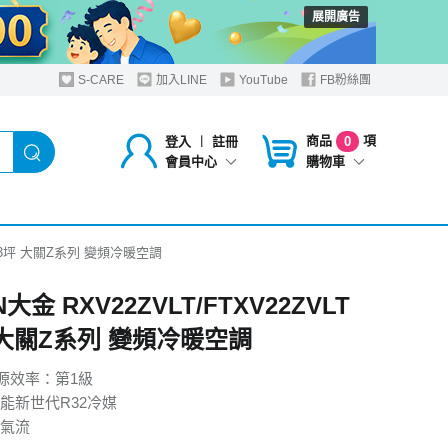
展開廣告
S-CARE
加入LINE
YouTube
FB粉絲團
商品
項
登入
︱
註冊
0
購物車
會員中心
T 2-3坪 大關Z系列 變頻冷暖空調
N大金 RXV22ZVLT/FTXV22ZVLT
坪 大關Z系列 變頻冷暖空調
能源效率：第1級
能新世代R32冷媒
氣流