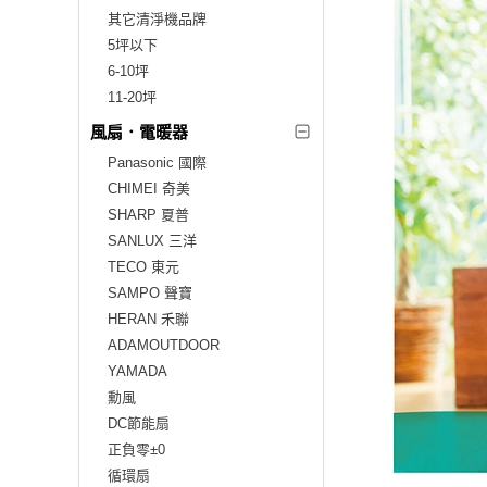
其它清淨機品牌
5坪以下
6-10坪
11-20坪
風扇．電暖器
Panasonic 國際
CHIMEI 奇美
SHARP 夏普
SANLUX 三洋
TECO 東元
SAMPO 聲寶
HERAN 禾聯
ADAMOUTDOOR
YAMADA
勳風
DC節能扇
正負零±0
循環扇