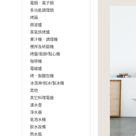
電鍋．電子鍋
多功能調理鍋
烤箱
微波爐
蒸氣烘烤爐
果汁機．調理機
攪拌及研磨機
烤盤/鬆餅/點心機
咖啡機
電磁爐
烤．製麵包機
冰淇淋/刨冰/製冰機
其他
其它料理電器
濾水壺
淨水器
氣泡水機
飲水設備
熱水瓶