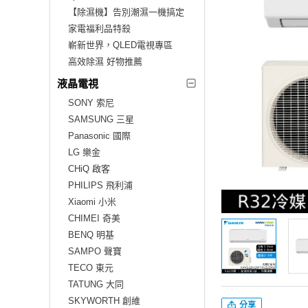
【除濕機】告別潮濕一機搞定
家電福利品特殺
嶄新世界，QLED電視專區
高效除濕 好物推薦
液晶電視
SONY 索尼
SAMSUNG 三星
Panasonic 國際
LG 樂金
CHiQ 啟客
PHILIPS 飛利浦
Xiaomi 小米
CHIMEI 奇美
BENQ 明基
SAMPO 聲寶
TECO 東元
TATUNG 大同
SKYWORTH 創維
分享