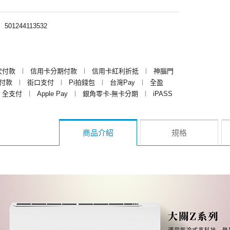
︱
501244113532
次付款
︱
信用卡分期付款
︱
信用卡紅利折抵
︱
神腦門
y付款
︱
街口支付
︱
Pi拍錢包
︱
台灣Pay
︱
全盈
全支付
︱
Apple Pay
︱
銀角零卡-無卡分期
︱
iPASS
商品介紹
規格