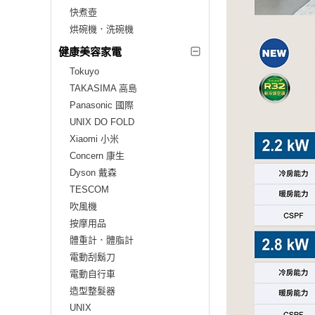
快煮壺
烘碗機．洗碗機
健康美容家電
Tokuyo
TAKASIMA 高島
Panasonic 國際
UNIX DO FOLD
Xiaomi 小米
Concern 康生
Dyson 戴森
TESCOM
吹風機
按摩用品
體重計．體脂計
電動刮鬍刀
電動自行車
造型整髮器
UNIX