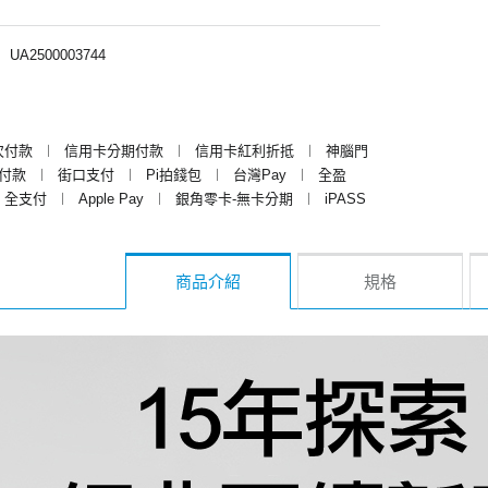
︱
UA2500003744
次付款
︱
信用卡分期付款
︱
信用卡紅利折抵
︱
神腦門
y付款
︱
街口支付
︱
Pi拍錢包
︱
台灣Pay
︱
全盈
全支付
︱
Apple Pay
︱
銀角零卡-無卡分期
︱
iPASS
商品介紹
規格