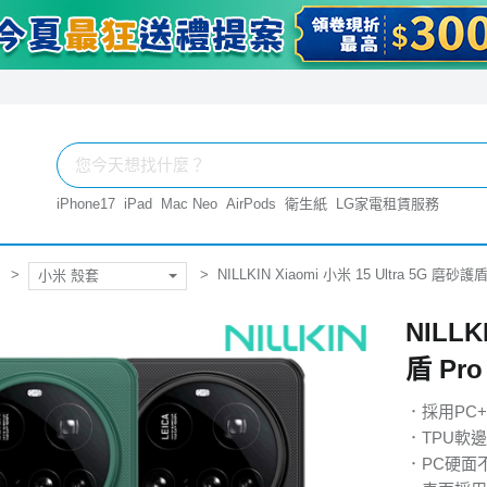
iPhone17
iPad
Mac Neo
AirPods
衛生紙
LG家電租賃服務
NILLKIN Xiaomi 小米 15 Ultra 5G 磨砂
小米 殼套
NILLK
盾 Pr
．採用PC
．TPU軟
．PC硬面