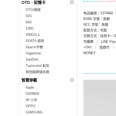
OTG．記憶卡
OTG/硬碟
商品編號：1374960
32G
BSMI 字號：免驗
64G
NCC 字號：免驗
128G
配送方式：宅配
256G以上
付款方式：信用卡一
ADATA 威剛
市繳費
︱
LINE Pa
Apacer宇瞻
+PAY
︱
悠遊付
︱
MONEY
Gigastone
SanDisk
Transcend 創見
其他廠牌儲存類
智慧穿戴
Apple
GARMIN
MI 小米
OPPO
SAMSUNG