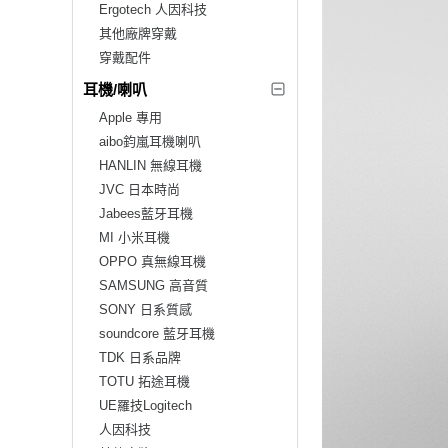
Ergotech 人因科技
其他廠牌穿戴
穿戴配件
耳機/喇叭
Apple 專用
aibo鈞嵐耳機喇叭
HANLIN 無線耳機
JVC 日本時尚
Jabees藍牙耳機
MI 小米耳機
OPPO 真無線耳機
SAMSUNG 高音質
SONY 日系質感
soundcore 藍牙耳機
TDK 日系品牌
TOTU 拓途耳機
UE羅技Logitech
人因科技