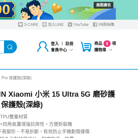
展開廣告
S-CARE
加入LINE
YouTube
FB粉絲團
商品
項
登入
︱
註冊
0
購物車
會員中心
護盾 Pro 保護殼(深綠)
IN Xiaomi 小米 15 Ultra 5G 磨砂護
o 保護殼(深綠)
+TPU雙重材質
邊+四角氣囊增強抗摔性，方便拆裝機
不易變形、不易折斷，有效防止手機劃傷撞傷