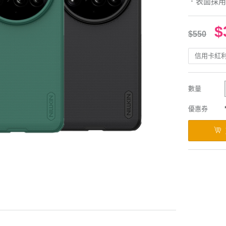
．表面採用
$
$550
信用卡紅
數量
優惠券