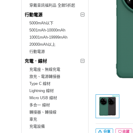
穿戴音訊福利品 全館5折起
行動電源
5000mAh以下
5001mAh-10000mAh
10001mAh-19999mAh
20000mAh以上
行動電源
充電．線材
充電座、無線充電
旅充、電源轉接器
Type C 線材
Lightning 線材
Micro USB 線材
多合一 線材
轉接器、轉接線
車充
充電設備
分享
收藏