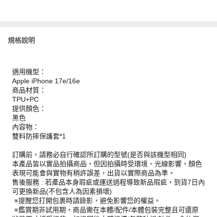
規格說明
適用機型：
Apple iPhone 17e/16e
商品材質：
TPU+PC
提供顏色：
黑色
內容物：
雙料防摔保護套*1
訂購前，請務必自行確認所訂購的型號(是否與該機型相同)
本產品皆以實品拍攝商品，但因拍攝時受環境、光線影響，顏色
表現可能會與實物有稍許誤差，出貨以實際商品為準。
售後服務 : 若產品本身瑕疵或運送過程導致新品瑕疵，到貨7日內
可更換新品(不包含人為因素損壞)
※提醒您打開包裹時請錄影，避免影響您的權益。
※鑑賞期非試用期，商品需在本體/配件/本體包裝完整且可還原