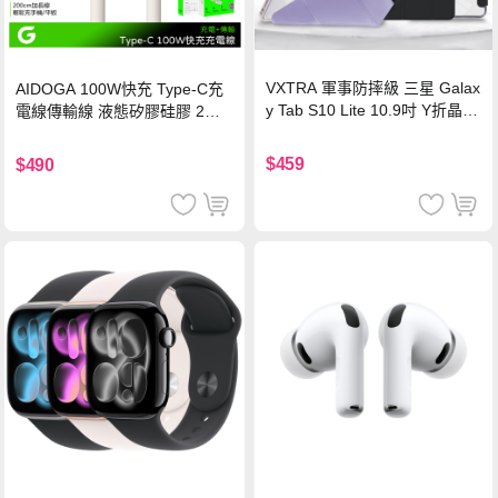
VXTRA 軍事防摔級 三星 Galax
AIDOGA 100W快充 Type-C充
y Tab S10 Lite 10.9吋 Y折晶透
電線傳輸線 液態矽膠硅膠 2M
背蓋立架皮套 含筆槽(經典黑)
支援iPhone17/安卓/手機/平板
$459
$490