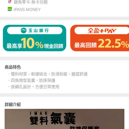
銀角零卡-無卡分期
iPASS MONEY
商品特色
．雙料材質，軟硬結合，防滑耐磨，握感舒適
．四角微型氣囊，防摔保護
．掛繩孔設計，方便日常使用
詳細介紹