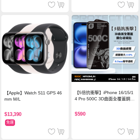
【5倍抗衝擊】iPhone 16/15/1
【Apple】Watch S11 GPS 46
4 Pro 500C 3D曲面全覆蓋鋼化
mm M/L
玻璃貼 0.5mm極窄邊框 防指紋
保護貼
$590
$13,390
免運