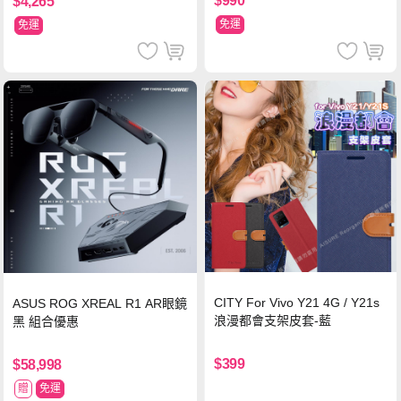
$990
$4,265
免運
免運
CITY For Vivo Y21 4G / Y21s
ASUS ROG XREAL R1 AR眼鏡
浪漫都會支架皮套-藍
黑 組合優惠
$399
$58,998
贈
免運