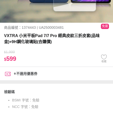
免運
商品編號：1374443 | UA2500003481
VXTRA 小米平板Pad 7/7 Pro 經典皮紋三折皮套(品味
金)+9H鋼化玻璃貼(合購價)
1,000
$
599
$
收藏
※不適用優惠券
檢驗碼
BSMI 字號：
免驗
NCC 字號：
免驗