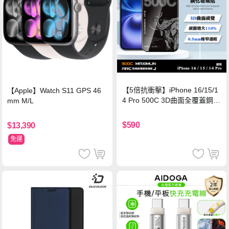
【5倍抗衝擊】iPhone 16/15/1
【Apple】Watch S11 GPS 46
4 Pro 500C 3D曲面全覆蓋鋼化
mm M/L
玻璃貼 0.5mm極窄邊框 防指紋
保護貼
$590
$13,390
免運