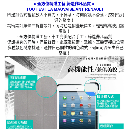
● 全方位精湛工藝 締造非凡品質 ●
TOUT EST LA MAUVAISE ANT RENAULT
‧ 四邊扣合式輕鬆放入不費力，不掉落、時刻保護不滑落，控制恰到
好的緊度！
‧ 精密設計線條三折疊設計，同時也是摺疊最佳者，輕輕鬆鬆使用無
煩惱！
‧ 全方位精湛工藝，車工完美配合手工，締造非凡品質
‧ 保護機身的同時，保留聲音、電源及按鍵、數據、耳機等接口位置
‧ 多種顏色隨意挑選，選擇自己個性的顏色款式，最in潮流全由自己
掌控！