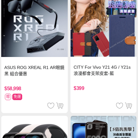
CITY For Vivo Y21 4G / Y21s
ASUS ROG XREAL R1 AR眼鏡
浪漫都會支架皮套-藍
黑 組合優惠
$399
$58,998
贈
免運