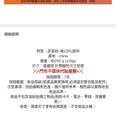
規格說明
材質：皮革紋+進口PU皮料
產地：china
重量：約250 g (±20g)
尺寸：僅適用 於標題所示之型號
╳×門市不提供代貼服務×╳
保固期限：7天
保固範圍：新品瑕疵(若產品需更換時,必須是完整包裝及配件)
注意事項：因拍攝略有色差，圖片僅供參考，顏色請以實際收到
商品為準。
商品不包含協助拍攝之物品(例如卡片、電池、零錢、耳機塞
等)。
長度、寬度尺寸會有些微誤差，不含商品主機。