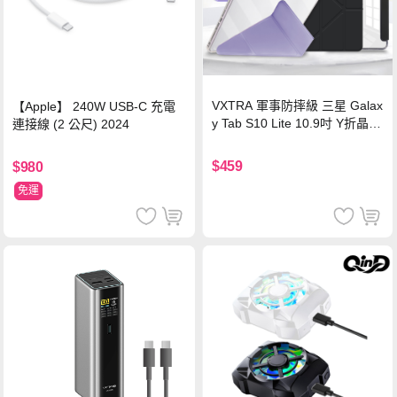
VXTRA 軍事防摔級 三星 Galax
【Apple】 240W USB-C 充電
y Tab S10 Lite 10.9吋 Y折晶透
連接線 (2 公尺) 2024
背蓋立架皮套 含筆槽(經典黑)
$459
$980
免運