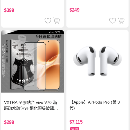
珍珠粉
黑)
$249
$399
【Apple】AirPods Pro (第 3
VXTRA 全膠貼合 vivo V70 滿
代)
版疏水疏油9H鋼化頂級玻璃貼
保護貼(黑)
$7,115
$299
免運