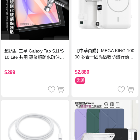
【中華員購】MEGA KING 100
超抗刮 三星 Galaxy Tab S11/S
00 多合一固態磁吸防爆行動電
10 Lite 共用 專業版疏水疏油9H
源 冰曜白
鋼化玻璃膜 平板玻璃貼
$2,880
$299
免運