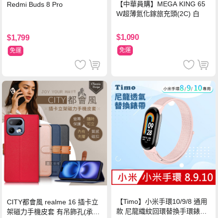
【中華員購】MEGA KING 65
Redmi Buds 8 Pro
W超薄氮化鎵旅充頭(2C) 白
$1,090
$1,799
免運
免運
【Timo】小米手環10/9/8 通用
CITY都會風 realme 16 插卡立
款 尼龍織紋回環替換手環錶帶-
架磁力手機皮套 有吊飾孔(承諾