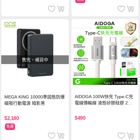
售完，補貨中
AIDOGA 100W快充 Type-C充
MEGA KING 10000準固態防爆
電線傳輸線 液態矽膠硅膠 2M
磁吸行動電源 暗影黑
支援iPhone17/安卓/手機/平板
$490
$2,180
免運