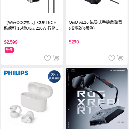
QinD AL16 磁吸式手機散熱器
【Wh+CCC標示】CUKTECH
(插電款)(黑色)
酷態科 15號Ultra 210W 行動電
源 20000mAh (PB200U) -灰色
$290
$2,599
免運