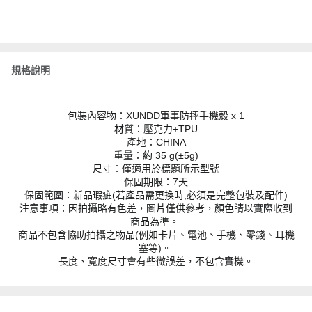
規格說明
包裝內容物：XUNDD軍事防摔手機殼 x 1
材質：壓克力+TPU
產地：CHINA
重量：約 35 g(±5g)
尺寸：僅適用於標題所示型號
保固期限：7天
保固範圍：新品瑕疵(若產品需更換時,必須是完整包裝及配件)
注意事項：因拍攝略有色差，圖片僅供參考，顏色請以實際收到
商品為準。
商品不包含協助拍攝之物品(例如卡片、電池、手機、零錢、耳機
塞等)。
長度、寬度尺寸會有些微誤差，不包含實機。