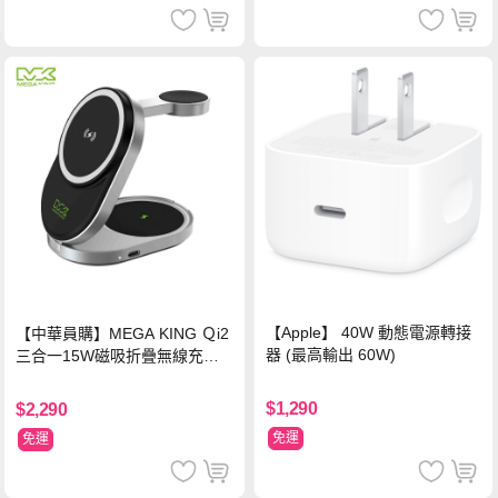
【Apple】 40W 動態電源轉接
【中華員購】MEGA KING Ｑi2
器 (最高輸出 60W)
三合一15W磁吸折疊無線充電
支架 黑
$1,290
$2,290
免運
免運