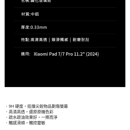
．9H 硬度，抵擋尖銳物品劃傷螢幕
．高清高透，還原原機色彩
．疏水疏油效果好，一擦而淨
．觸感滑順，觸控靈敏