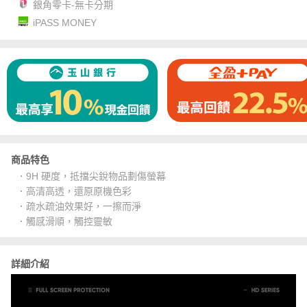
銀角零卡-無卡分期
iPASS MONEY
商品特色
．9H 硬度，抵擋尖銳物品劃傷螢幕
．高清高透，還原原機色彩
．疏水疏油效果好，一擦而淨
．觸感滑順，觸控靈敏
詳細介紹