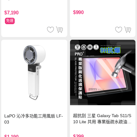
Wh PD雙向快充充電線 鈦銀 台
灣BSMI/中國CCC/歐美CE/FCC
$990
$7,190
認證
免運
超抗刮 三星 Galaxy Tab S11/S
LaPO 沁冷多功能三用風扇 LF-
10 Lite 共用 專業版疏水疏油9
03
H鋼化玻璃膜 平板玻璃貼
$299
$1,190