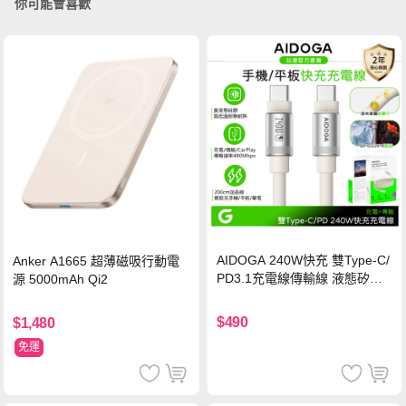
你可能會喜歡
AIDOGA 240W快充 雙Type-C/
Anker A1665 超薄磁吸行動電
PD3.1充電線傳輸線 液態矽膠
源 5000mAh Qi2
硅膠 2M 支援iPhone17/安卓/手
機/平板/筆電
$490
$1,480
免運