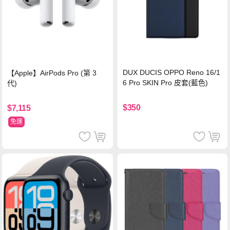
DUX DUCIS OPPO Reno 16/1
【Apple】AirPods Pro (第 3
6 Pro SKIN Pro 皮套(藍色)
代)
$350
$7,115
免運