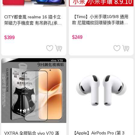
【Timo】小米手環10/9/8 通用
CITY都會風 realme 16 插卡立
款 尼龍織紋回環替換手環錶帶-
架磁力手機皮套 有吊飾孔(承諾
珍珠粉
黑)
$249
$399
【Apple】AirPods Pro (第 3
VXTRA 全膠貼合 vivo V70 滿