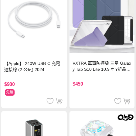
VXTRA 軍事防摔級 三星 Galax
【Apple】 240W USB-C 充電
y Tab S10 Lite 10.9吋 Y折晶透
連接線 (2 公尺) 2024
背蓋立架皮套 含筆槽(經典黑)
$459
$980
免運