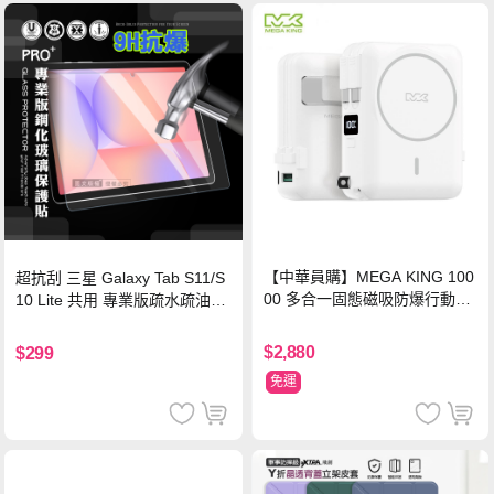
【中華員購】MEGA KING 100
超抗刮 三星 Galaxy Tab S11/S
00 多合一固態磁吸防爆行動電
10 Lite 共用 專業版疏水疏油9H
源 冰曜白
鋼化玻璃膜 平板玻璃貼
$2,880
$299
免運