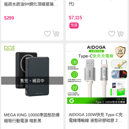
代)
版疏水疏油9H鋼化頂級玻璃貼
保護貼(黑)
$7,115
$299
免運
售完，補貨中
AIDOGA 100W快充 Type-C充
MEGA KING 10000準固態防爆
電線傳輸線 液態矽膠硅膠 2M
磁吸行動電源 暗影黑
支援iPhone17/安卓/手機/平板