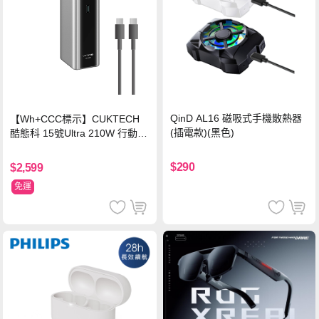
QinD AL16 磁吸式手機散熱器
【Wh+CCC標示】CUKTECH
(插電款)(黑色)
酷態科 15號Ultra 210W 行動電
源 20000mAh (PB200U) -灰色
$290
$2,599
免運