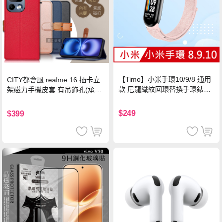
【Timo】小米手環10/9/8 通用
CITY都會風 realme 16 插卡立
款 尼龍織紋回環替換手環錶帶-
架磁力手機皮套 有吊飾孔(承諾
珍珠粉
黑)
$249
$399