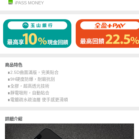
iPASS MONEY
商品特色
∎2.5D曲面滿版，完美貼合
∎9H硬度防爆，耐磨抗刮
∎全膠，超高透光技術
∎靜電吸附，自動貼合
∎電鍍疏水疏油層 使手感更滑順
詳細介紹