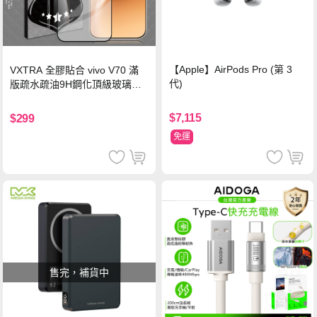
【Apple】AirPods Pro (第 3
VXTRA 全膠貼合 vivo V70 滿
代)
版疏水疏油9H鋼化頂級玻璃貼
保護貼(黑)
$7,115
$299
免運
售完，補貨中