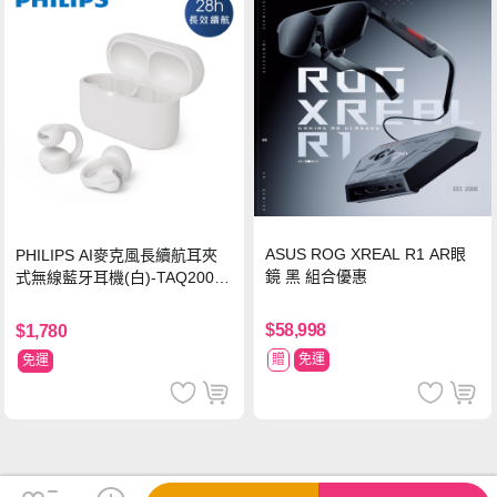
ASUS ROG XREAL R1 AR眼
PHILIPS AI麥克風長續航耳夾
鏡 黑 組合優惠
式無線藍牙耳機(白)-TAQ2000
WT
$58,998
$1,780
贈
免運
免運