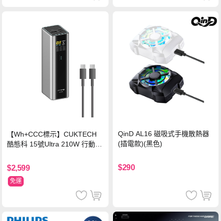
QinD AL16 磁吸式手機散熱器
【Wh+CCC標示】CUKTECH
(插電款)(黑色)
酷態科 15號Ultra 210W 行動電
源 20000mAh (PB200U) -灰色
$290
$2,599
免運