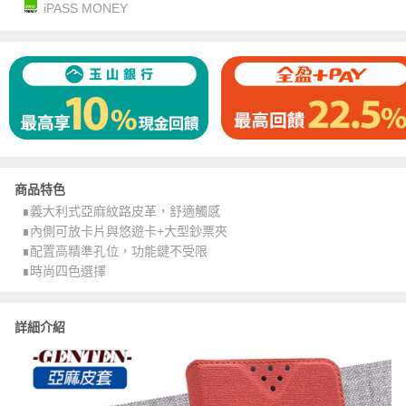
iPASS MONEY
商品特色
∎義大利式亞麻紋路皮革，舒適觸感
∎內側可放卡片與悠遊卡+大型鈔票夾
∎配置高精準孔位，功能鍵不受限
∎時尚四色選擇
詳細介紹