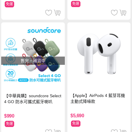
免運
免運
售完，補貨中
【Apple】AirPods 4 藍芽耳機
【中華員購】soundcore Select
主動式降噪款
4 GO 防水可攜式藍牙喇叭
$5,690
$990
免運
免運