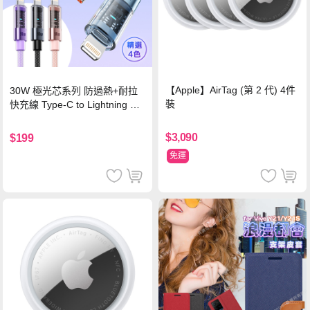
【Apple】AirTag (第 2 代) 4件
30W 極光芯系列 防過熱+耐拉
裝
快充線 Type-C to Lightning 傳
輸充電線(1.2M)黑色
$3,090
$199
免運