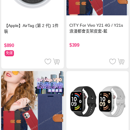
CITY For Vivo Y21 4G / Y21s
【Apple】AirTag (第 2 代) 1件
浪漫都會支架皮套-藍
裝
$399
$890
免運