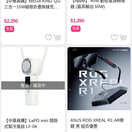
【Apple】 40W 動態電源轉接
【中華員購】MEGA KING Ｑi2
器 (最高輸出 60W)
三合一15W磁吸折疊無線充電
支架 黑
$1,290
$2,290
免運
免運
售完，補貨中
ASUS ROG XREAL R1 AR眼
【中華員購】LaPO mini 頸掛
鏡 黑 組合優惠
式製冷風扇 LF-06