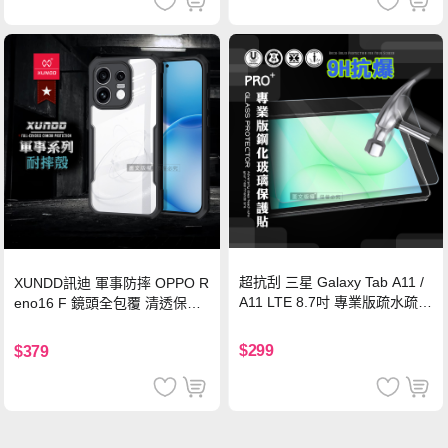
超抗刮 三星 Galaxy Tab A11 /
XUNDD訊迪 軍事防摔 OPPO R
A11 LTE 8.7吋 專業版疏水疏油
eno16 F 鏡頭全包覆 清透保護
9H鋼化玻璃膜 平板玻璃貼
殼 手機殼(夜幕黑)
$299
$379