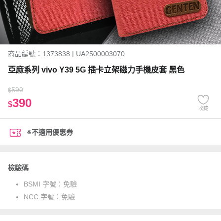
商品編號：1373838 | UA2500003070
亞麻系列 vivo Y39 5G 插卡立架磁力手機皮套 黑色
590
$
390
$
收藏
※不適用優惠券
檢驗碼
BSMI 字號：
免驗
NCC 字號：
免驗