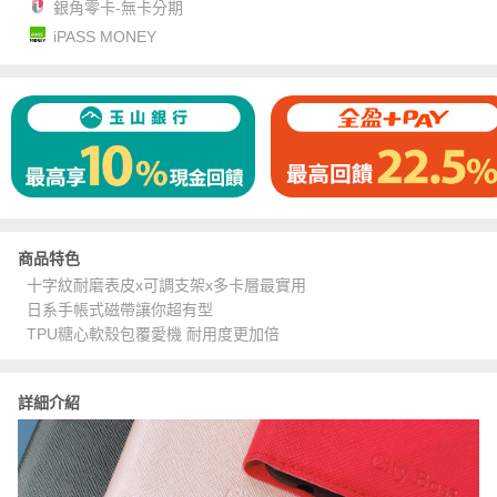
銀角零卡-無卡分期
iPASS MONEY
商品特色
十字紋耐磨表皮x可調支架x多卡層最實用
日系手帳式磁帶讓你超有型
TPU糖心軟殼包覆愛機 耐用度更加倍
詳細介紹