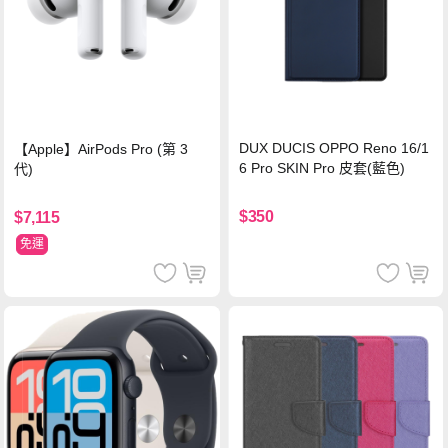
DUX DUCIS OPPO Reno 16/1
【Apple】AirPods Pro (第 3
6 Pro SKIN Pro 皮套(藍色)
代)
$350
$7,115
免運