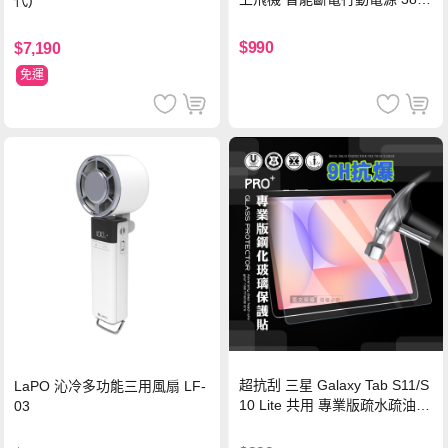
代)
Wh PD雙向快充充電線 鈦銀 台
灣BSMI/中國CCC/歐美CE/FCC
$990
$7,190
認證
免運
超抗刮 三星 Galaxy Tab S11/S
LaPO 沁冷多功能三用風扇 LF-
10 Lite 共用 專業版疏水疏油9
03
H鋼化玻璃膜 平板玻璃貼