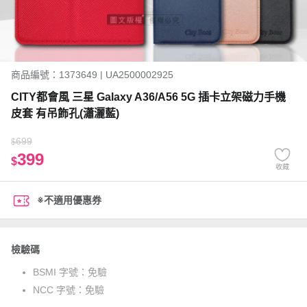
商品編號：1373649 | UA2500002925
CITY都會風 三星 Galaxy A36/A56 5G 插卡立架磁力手機
皮套 有吊飾孔(瀟灑藍)
699
$
399
$
收藏
※不適用優惠券
檢驗碼
BSMI 字號：
免驗
NCC 字號：
免驗