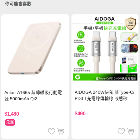
你可能會喜歡
AIDOGA 240W快充 雙Type-C/
Anker A1665 超薄磁吸行動電
PD3.1充電線傳輸線 液態矽膠
源 5000mAh Qi2
硅膠 2M 支援iPhone17/安卓/手
機/平板/筆電
$490
$1,480
免運