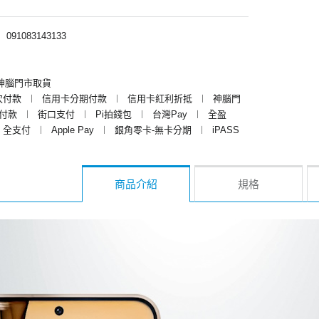
︱
091083143133
神腦門市取貨
次付款
︱
信用卡分期付款
︱
信用卡紅利折抵
︱
神腦門
y付款
︱
街口支付
︱
Pi拍錢包
︱
台灣Pay
︱
全盈
全支付
︱
Apple Pay
︱
銀角零卡-無卡分期
︱
iPASS
商品介紹
規格