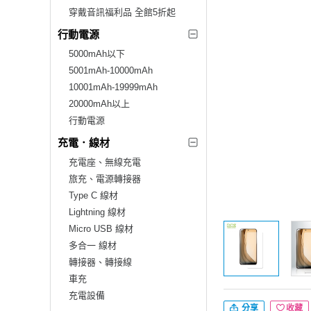
穿戴音訊福利品 全館5折起
行動電源
5000mAh以下
5001mAh-10000mAh
10001mAh-19999mAh
20000mAh以上
行動電源
充電．線材
充電座、無線充電
旅充、電源轉接器
Type C 線材
Lightning 線材
Micro USB 線材
多合一 線材
轉接器、轉接線
車充
充電設備
分享
收藏