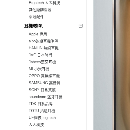
Ergotech 人因科技
其他廠牌穿戴
穿戴配件
耳機/喇叭
Apple 專用
aibo鈞嵐耳機喇叭
HANLIN 無線耳機
JVC 日本時尚
Jabees藍牙耳機
MI 小米耳機
OPPO 真無線耳機
SAMSUNG 高音質
SONY 日系質感
soundcore 藍牙耳機
TDK 日系品牌
TOTU 拓途耳機
UE羅技Logitech
人因科技