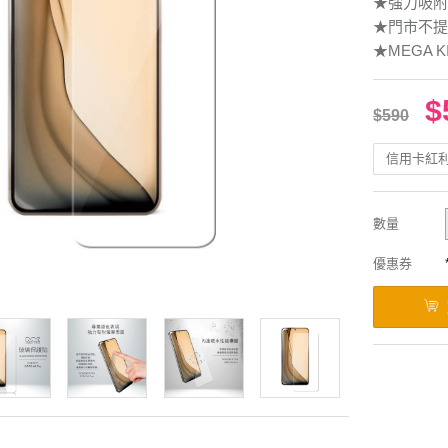
★強力吸附
★門市不提
★MEGA K
$
$590
信用卡紅
數量
優惠券