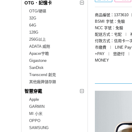
OTG．記憶卡
OTG/硬碟
商品編號：1373610
32G
BSMI 字號：免驗
64G
NCC 字號：免驗
128G
配送方式：宅配
︱
256G以上
付款方式：信用卡一
ADATA 威剛
市繳費
︱
LINE Pa
Apacer宇瞻
+PAY
︱
悠遊付
︱
MONEY
Gigastone
SanDisk
Transcend 創見
其他廠牌儲存類
智慧穿戴
Apple
GARMIN
MI 小米
OPPO
SAMSUNG