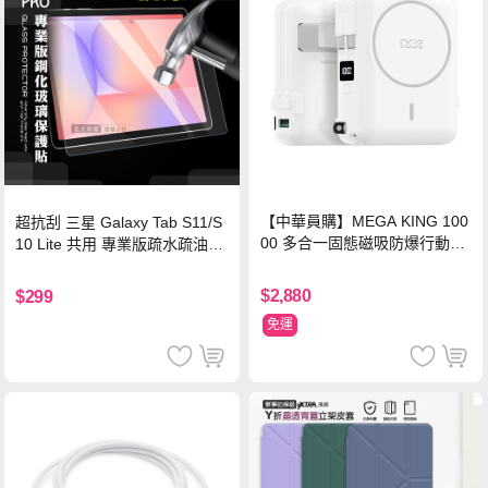
【中華員購】MEGA KING 100
超抗刮 三星 Galaxy Tab S11/S
00 多合一固態磁吸防爆行動電
10 Lite 共用 專業版疏水疏油9H
源 冰曜白
鋼化玻璃膜 平板玻璃貼
$2,880
$299
免運