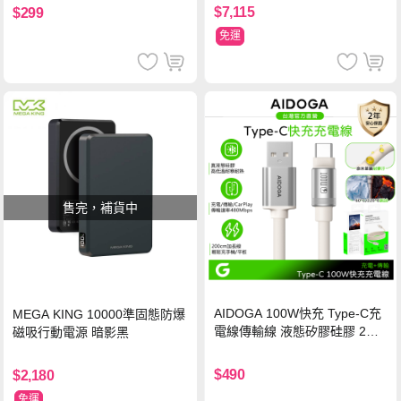
$7,115
$299
免運
售完，補貨中
AIDOGA 100W快充 Type-C充
MEGA KING 10000準固態防爆
電線傳輸線 液態矽膠硅膠 2M
磁吸行動電源 暗影黑
支援iPhone17/安卓/手機/平板
$490
$2,180
免運