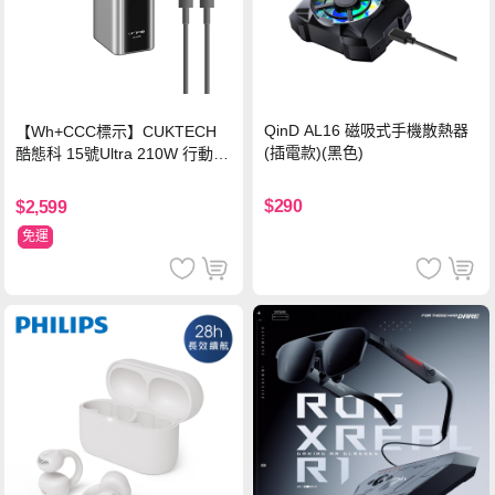
QinD AL16 磁吸式手機散熱器
【Wh+CCC標示】CUKTECH
(插電款)(黑色)
酷態科 15號Ultra 210W 行動電
源 20000mAh (PB200U) -灰色
$290
$2,599
免運