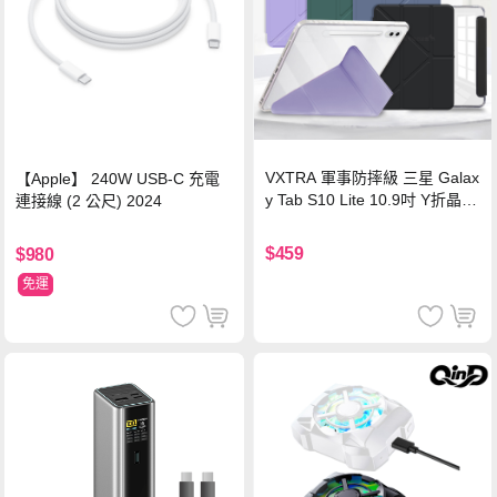
VXTRA 軍事防摔級 三星 Galax
【Apple】 240W USB-C 充電
y Tab S10 Lite 10.9吋 Y折晶透
連接線 (2 公尺) 2024
背蓋立架皮套 含筆槽(經典黑)
$459
$980
免運