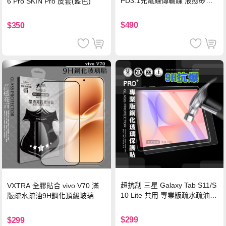
PD3.1充電線傳輸線 液態矽膠
6 Pro SKIN Pro 皮套(藍色)
硅膠 2M 支援iPhone17/安卓/手
機/平板/筆電
$490
$350
超抗刮 三星 Galaxy Tab S11/S
VXTRA 全膠貼合 vivo V70 滿
10 Lite 共用 專業版疏水疏油9
版疏水疏油9H鋼化頂級玻璃貼
H鋼化玻璃膜 平板玻璃貼
保護貼(黑)
$299
$299