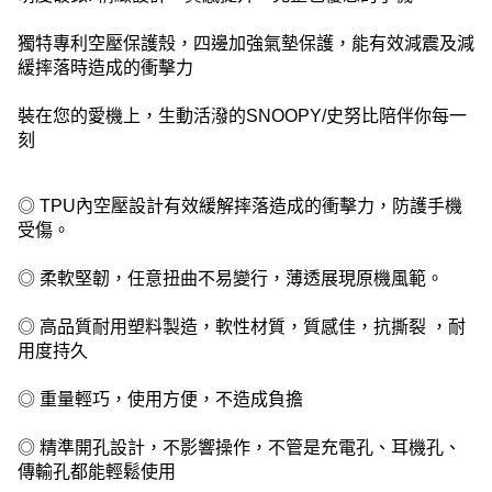
獨特專利空壓保護殼，四邊加強氣墊保護，能有效減震及減
緩摔落時造成的衝擊力
裝在您的愛機上，生動活潑的SNOOPY/史努比陪伴你每一
刻
◎ TPU內空壓設計有效緩解摔落造成的衝擊力，防護手機
受傷。
◎ 柔軟堅韌，任意扭曲不易變行，薄透展現原機風範。
◎ 高品質耐用塑料製造，軟性材質，質感佳，抗撕裂 ，耐
用度持久
◎ 重量輕巧，使用方便，不造成負擔
◎ 精準開孔設計，不影響操作，不管是充電孔、耳機孔、
傳輸孔都能輕鬆使用