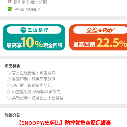
銀角零卡-無卡分期
iPASS MONEY
商品特色
◎ 官方正版授權，可愛登場
◎ 台灣印刷，顏色亮眼飽滿
◎ 超可愛，最療癒史努比
◎ 內空壓設計,緩解摔落衝擊力
◎ 柔軟堅韌，任意扭曲不易變型
詳細介紹
【SNOOPY/史努比】防摔氣墊空壓保護套