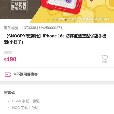
商品編號：1373338 | UA2500002711
【SNOOPY/史努比】iPhone 16e 防摔氣墊空壓保護手機
殼(小日子)
900
$
490
$
收藏
※不適用優惠券
檢驗碼
BSMI 字號：
免驗
NCC 字號：
免驗