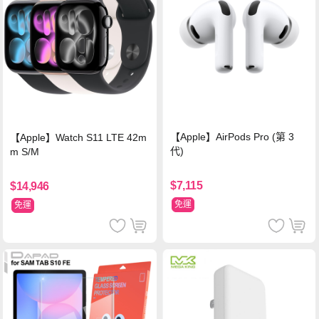
【Apple】AirPods Pro (第 3
【Apple】Watch S11 LTE 42m
代)
m S/M
$7,115
$14,946
免運
免運