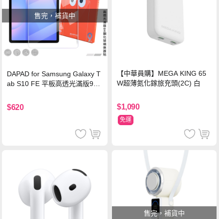
售完，補貨中
【中華員購】MEGA KING 65
DAPAD for Samsung Galaxy T
W超薄氮化鎵旅充頭(2C) 白
ab S10 FE 平板高透光滿版9H
鋼化玻璃保護貼
$1,090
$620
免運
售完，補貨中