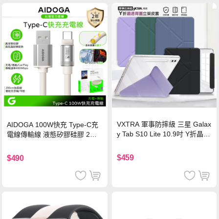
VXTRA 軍事防摔級 三星 Galax
AIDOGA 100W快充 Type-C充
y Tab S10 Lite 10.9吋 Y折晶透
電線傳輸線 液態矽膠硅膠 2M
背蓋立架皮套 含筆槽(經典黑)
支援iPhone17/安卓/手機/平板
$459
$490