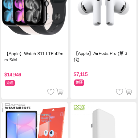
【Apple】AirPods Pro (第 3
【Apple】Watch S11 LTE 42m
代)
m S/M
$7,115
$14,946
免運
免運