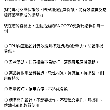
獨特專利空壓保護殼，四邊加強氣墊保護，能有效減震及減
緩摔落時造成的衝擊力
裝在您的愛機上，生動活潑的SNOOPY/史努比陪伴你每一
刻
◎ TPU內空壓設計有效緩解摔落造成的衝擊力，防護手機
受傷。
◎ 柔軟堅韌，任意扭曲不易變行，薄透展現原機風範。
◎ 高品質耐用塑料製造，軟性材質，質感佳，抗撕裂 ，耐
用度持久
◎ 重量輕巧，使用方便，不造成負擔
◎ 精準開孔設計，不影響操作，不管是充電孔、耳機孔、
傳輸孔都能輕鬆使用