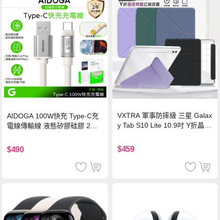
VXTRA 軍事防摔級 三星 Galax
AIDOGA 100W快充 Type-C充
y Tab S10 Lite 10.9吋 Y折晶透
電線傳輸線 液態矽膠硅膠 2M
背蓋立架皮套 含筆槽(經典黑)
支援iPhone17/安卓/手機/平板
$459
$490