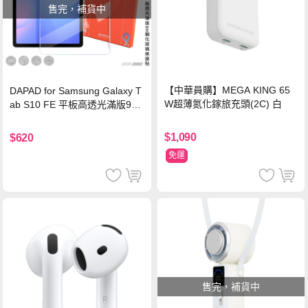
售完，補貨中
【中華員購】MEGA KING 65
DAPAD for Samsung Galaxy T
W超薄氮化鎵旅充頭(2C) 白
ab S10 FE 平板高透光滿版9H
鋼化玻璃保護貼
$1,090
$620
免運
售完，補貨中