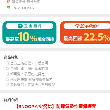
銀角零卡-無卡分期
iPASS MONEY
商品特色
◎ 官方正版授權，可愛登場
◎ 台灣印刷，顏色亮眼飽滿
◎ 超可愛，最療癒史努比
◎ 內空壓設計,緩解摔落衝擊力
◎ 柔軟堅韌，任意扭曲不易變型
詳細介紹
【SNOOPY/史努比】防摔氣墊空壓保護套