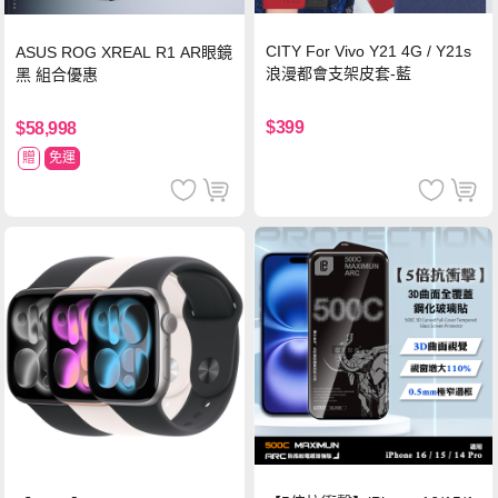
CITY For Vivo Y21 4G / Y21s
ASUS ROG XREAL R1 AR眼鏡
浪漫都會支架皮套-藍
黑 組合優惠
$399
$58,998
贈
免運