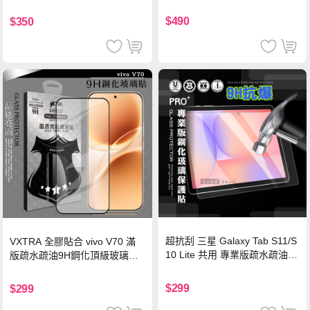
硅膠 2M 支援iPhone17/安卓/手
機/平板/筆電
$490
$350
超抗刮 三星 Galaxy Tab S11/S
VXTRA 全膠貼合 vivo V70 滿
10 Lite 共用 專業版疏水疏油9
版疏水疏油9H鋼化頂級玻璃貼
H鋼化玻璃膜 平板玻璃貼
保護貼(黑)
$299
$299