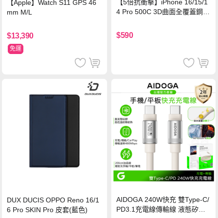
【5倍抗衝擊】iPhone 16/15/1
【Apple】Watch S11 GPS 46
4 Pro 500C 3D曲面全覆蓋鋼化
mm M/L
玻璃貼 0.5mm極窄邊框 防指紋
保護貼
$590
$13,390
免運
AIDOGA 240W快充 雙Type-C/
DUX DUCIS OPPO Reno 16/1
PD3.1充電線傳輸線 液態矽膠
6 Pro SKIN Pro 皮套(藍色)