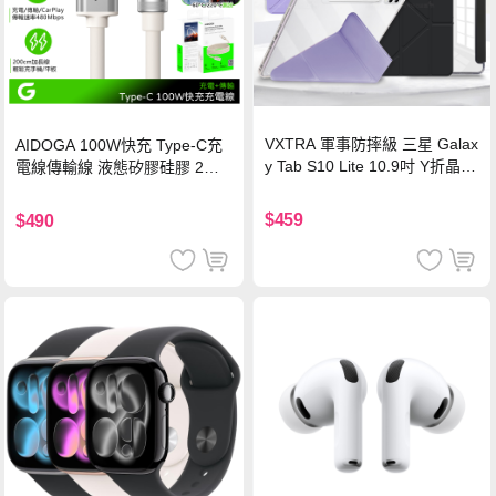
VXTRA 軍事防摔級 三星 Galax
AIDOGA 100W快充 Type-C充
y Tab S10 Lite 10.9吋 Y折晶透
電線傳輸線 液態矽膠硅膠 2M
背蓋立架皮套 含筆槽(經典黑)
支援iPhone17/安卓/手機/平板
$459
$490