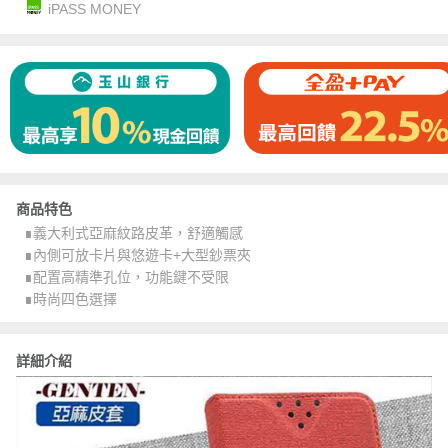
iPASS MONEY
商品特色
∎義大利式亞麻紋路皮革，舒適觸感
∎內側可放卡片與悠遊卡+大型鈔票夾
∎配置高精準孔位，功能鍵不受限
∎時尚四色選擇
詳細介紹