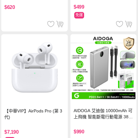
$499
$620
免運
AIDOGA 艾迪伽 10000mAh 可
【中華VIP】AirPods Pro (第 3
上飛機 智能斷電行動電源 38.5
代)
Wh PD雙向快充充電線 鈦銀 台
灣BSMI/中國CCC/歐美CE/FCC
$990
$7,190
認證