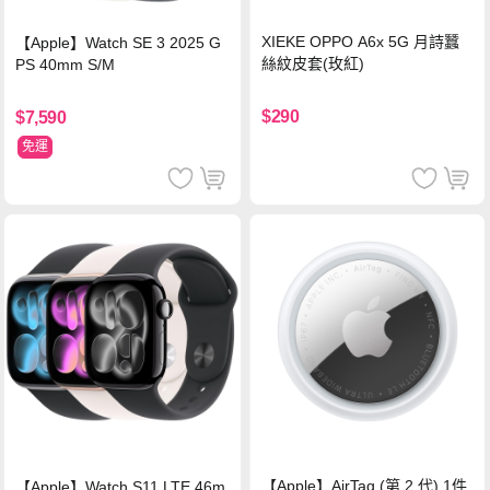
XIEKE OPPO A6x 5G 月詩蠶
【Apple】Watch SE 3 2025 G
絲紋皮套(玫紅)
PS 40mm S/M
$290
$7,590
免運
【Apple】AirTag (第 2 代) 1件
【Apple】Watch S11 LTE 46m