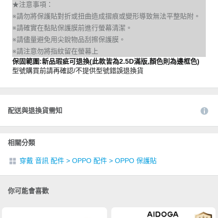
★注意事項：
※請勿將保護貼對折或扭曲造成摺痕或變形導致無法平整貼附。
※請確實在黏貼保護膜前進行螢幕清潔。
※請儘量避免用尖銳物品刮擦保護膜。
※請注意勿將指紋留在螢幕上
保固範圍:新品瑕疵可退換(此款皆為2.5D滿版,顏色則為邊框色)
型號購買前請再確認/不提供型號錯誤退換貨
配送與退換貨需知
相關分類
穿戴 音訊 配件
>
OPPO 配件
>
OPPO 保護貼
你可能會喜歡