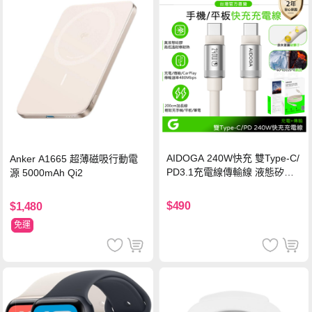
AIDOGA 240W快充 雙Type-C/
Anker A1665 超薄磁吸行動電
PD3.1充電線傳輸線 液態矽膠
源 5000mAh Qi2
硅膠 2M 支援iPhone17/安卓/手
機/平板/筆電
$490
$1,480
免運