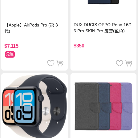
DUX DUCIS OPPO Reno 16/1
【Apple】AirPods Pro (第 3
6 Pro SKIN Pro 皮套(藍色)
代)
$350
$7,115
免運