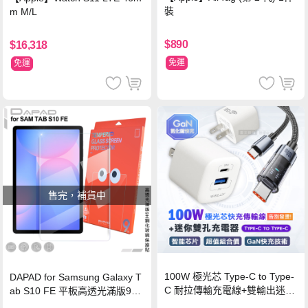
裝
m M/L
$890
$16,318
免運
免運
售完，補貨中
100W 極光芯 Type-C to Type-
DAPAD for Samsung Galaxy T
C 耐拉傳輸充電線+雙輸出迷你
ab S10 FE 平板高透光滿版9H
氮化鎵充電器
鋼化玻璃保護貼