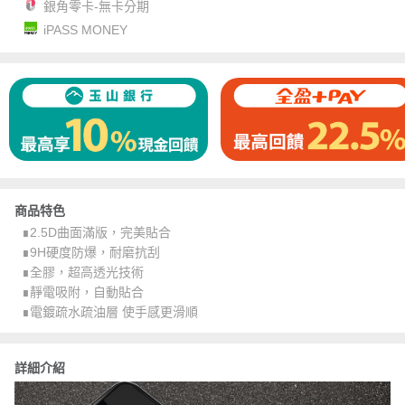
銀角零卡-無卡分期
iPASS MONEY
商品特色
∎2.5D曲面滿版，完美貼合
∎9H硬度防爆，耐磨抗刮
∎全膠，超高透光技術
∎靜電吸附，自動貼合
∎電鍍疏水疏油層 使手感更滑順
詳細介紹